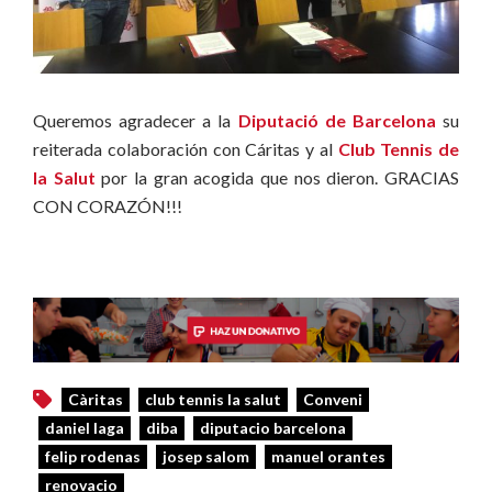
Queremos agradecer a la
Diputació de Barcelona
su
reiterada colaboración con Cáritas y al
Club Tennis de
la Salut
por la gran acogida que nos dieron. GRACIAS
CON CORAZÓN!!!
Càritas
club tennis la salut
Conveni
daniel laga
diba
diputacio barcelona
felip rodenas
josep salom
manuel orantes
renovacio