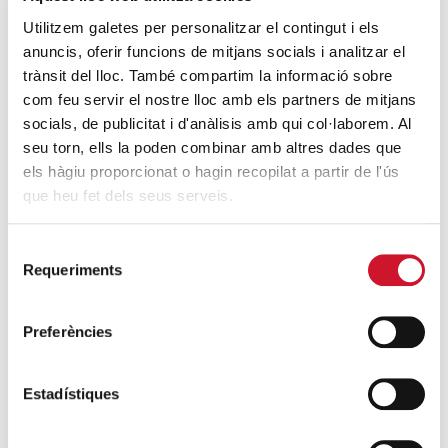
Los Colegios Mayores de la UB, apoyo a
Utilitzem galetes per personalitzar el contingut i els
Cáritas
anuncis, oferir funcions de mitjans socials i analitzar el
SIGUE LEYENDO
trànsit del lloc. També compartim la informació sobre
com feu servir el nostre lloc amb els partners de mitjans
socials, de publicitat i d'anàlisis amb qui col·laborem. Al
ÚLTIMAS ENTRADAS
seu torn, ells la poden combinar amb altres dades que
els hàgiu proporcionat o hagin recopilat a partir de l'ús
Cáritas expresa su preocupación por la
que heu fet dels seus serveis.
situación en Ceuta y hace un llamamiento a
la protección de la dignidad humana
Selecció
SIGUE LEYENDO
Requeriments
de
consentiment
Cáritas Barcelona acompaña a más de
4.100 personas en el dispositivo
Preferències
extraordinario de regularización
SIGUE LEYENDO
Estadístiques
La campana que canvia vides