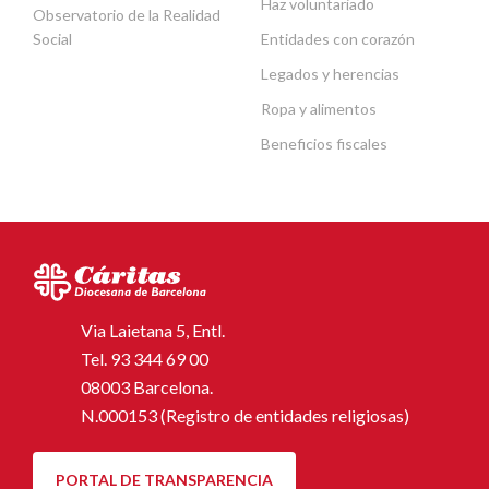
Haz voluntariado
Observatorio de la Realidad
Social
Entidades con corazón
Legados y herencias
Ropa y alimentos
Beneficios fiscales
Via Laietana 5, Entl.
Tel.
93 344 69 00
08003 Barcelona.
N.000153 (Registro de entidades religiosas)
PORTAL DE TRANSPARENCIA