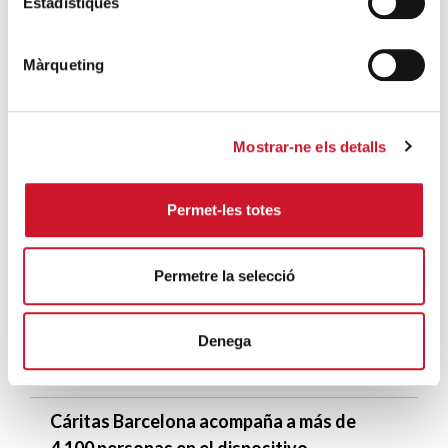
Estadístiques
Entrega de las Distinciones Honoríficas de
CDB en la Universidad Abat Oliba CEU
Màrqueting
SIGUE LEYENDO
Artesavi, peluches para los niños de
Mostrar-ne els detalls
Cáritas
SIGUE LEYENDO
Permet-les totes
ÚLTIMAS ENTRADAS
Permetre la selecció
Cáritas expresa su preocupación por la
situación en Ceuta y hace un llamamiento a
la protección de la dignidad humana
Denega
SIGUE LEYENDO
Cáritas Barcelona acompaña a más de