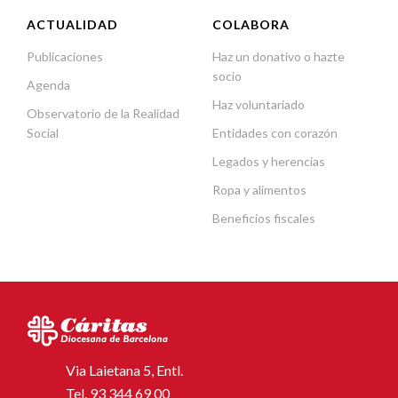
ACTUALIDAD
COLABORA
Publicaciones
Haz un donativo o hazte
socio
Agenda
Haz voluntariado
Observatorio de la Realidad
Social
Entidades con corazón
Legados y herencias
Ropa y alimentos
Beneficios fiscales
Via Laietana 5, Entl.
Tel.
93 344 69 00