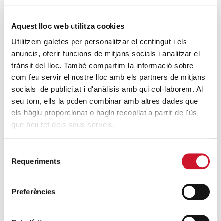
SIGUE LEYENDO
Aquest lloc web utilitza cookies
Mucho más que comer
Utilitzem galetes per personalitzar el contingut i els
SIGUE LEYENDO
anuncis, oferir funcions de mitjans socials i analitzar el
trànsit del lloc. També compartim la informació sobre
Endulzando la vida de los más pequeños
com feu servir el nostre lloc amb els partners de mitjans
SIGUE LEYENDO
socials, de publicitat i d'anàlisis amb qui col·laborem. Al
seu torn, ells la poden combinar amb altres dades que
els hàgiu proporcionat o hagin recopilat a partir de l'ús
ENTRADAS RELACIONADAS
que heu fet dels seus serveis.
Abacus, juguetes solidarios con Cáritas
SIGUE LEYENDO
Selecció
Requeriments
de
consentiment
La Fundació Cottet Mor es reconocida
como Fundación con Corazón
Preferències
SIGUE LEYENDO