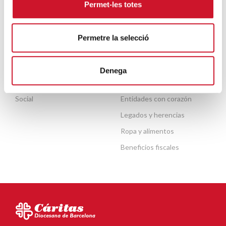
Permet-les totes
ACTUALIDAD
COLABORA
Permetre la selecció
Publicaciones
Haz un donativo o hazte
socio
Denega
Agenda
Haz voluntariado
Observatorio de la Realidad
Social
Entidades con corazón
Legados y herencias
Ropa y alimentos
Beneficios fiscales