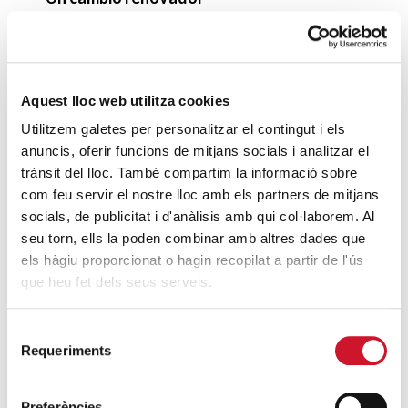
SIGUE LEYENDO
Un ropero a la última moda
SIGUE LEYENDO
Aquest lloc web utilitza cookies
Utilitzem galetes per personalitzar el contingut i els
Mucho más que comer
anuncis, oferir funcions de mitjans socials i analitzar el
SIGUE LEYENDO
trànsit del lloc. També compartim la informació sobre
com feu servir el nostre lloc amb els partners de mitjans
Endulzando la vida de los más pequeños
socials, de publicitat i d'anàlisis amb qui col·laborem. Al
SIGUE LEYENDO
seu torn, ells la poden combinar amb altres dades que
els hàgiu proporcionat o hagin recopilat a partir de l'ús
que heu fet dels seus serveis.
ENTRADAS RELACIONADAS
Selecció
Casi 13.000 personas en Barcelona se
Requeriments
de
encuentran a las puertas del sinhogarismo
consentiment
SIGUE LEYENDO
Preferències