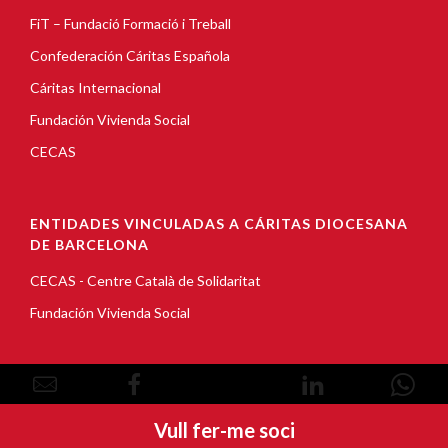
FiT – Fundació Formació i Treball
Confederación Cáritas Española
Cáritas Internacional
Fundación Vivienda Social
CECAS
ENTIDADES VINCULADAS A CÁRITAS DIOCESANA
DE BARCELONA
CECAS - Centre Català de Solidaritat
Fundación Vivienda Social
© Copyright 2026, Càritas Barcelona |
Aviso Legal
|
Vull fer-me soci
Política de Cookies
|
Política de privacidad