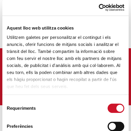
FELIPE G. HERRERA DOMÍNGUEZ
Aquest lloc web utilitza cookies
Utilitzem galetes per personalitzar el contingut i els
anuncis, oferir funcions de mitjans socials i analitzar el
trànsit del lloc. També compartim la informació sobre
com feu servir el nostre lloc amb els partners de mitjans
APÚNTATE A NUESTRA NEWSLETTER
socials, de publicitat i d'anàlisis amb qui col·laborem. Al
seu torn, ells la poden combinar amb altres dades que
Correu-
E
*
els hàgiu proporcionat o hagin recopilat a partir de l'ús
que heu fet dels seus serveis.
QUIERO SUSCRIBIRME
Selecció
Requeriments
de
consentiment
ENTRADAS MÁS POPULARES
Preferències