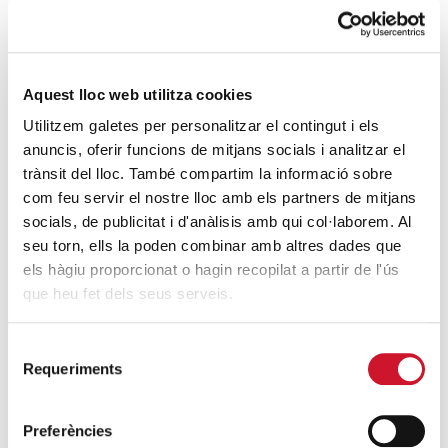
SIGUE LEYENDO
Mucho más que comer
SIGUE LEYENDO
Aquest lloc web utilitza cookies
Utilitzem galetes per personalitzar el contingut i els
Endulzando la vida de los más pequeños
anuncis, oferir funcions de mitjans socials i analitzar el
SIGUE LEYENDO
trànsit del lloc. També compartim la informació sobre
com feu servir el nostre lloc amb els partners de mitjans
socials, de publicitat i d'anàlisis amb qui col·laborem. Al
ENTRADAS RELACIONADAS
seu torn, ells la poden combinar amb altres dades que
els hàgiu proporcionat o hagin recopilat a partir de l'ús
Carme Ferreiro: “Muchas personas deben
que heu fet dels seus serveis.
regresar a la casilla de salida al haberlo
perdido todo”
Selecció
SIGUE LEYENDO
Requeriments
de
consentiment
Nos has dejado, ¡Núria!
Preferències
SIGUE LEYENDO