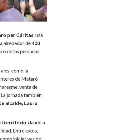
aró per Cáritas
, una
o a alrededor de
400
tro de las personas
rales, como la
ganteres de Mataró
 Maresme, venta de
. La jornada también
de alcalde, Laura
l territorio
, dando a
idad. Entre estos,
 como iniciativas de