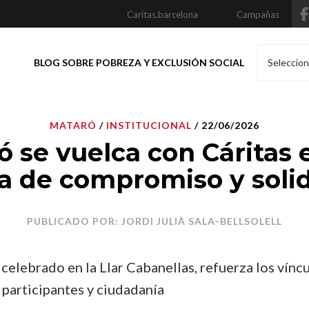
Caritas.barcelona
Campañas
BLOG SOBRE POBREZA Y EXCLUSIÓN SOCIAL
Seleccion
MATARÓ
/
INSTITUCIONAL
/ 22/06/2026
ó se vuelca con Cáritas 
a de compromiso y soli
PUBLICADO POR: JORDI JULIÀ SALA-BELLSOLELL
 celebrado en la Llar Cabanellas, refuerza los vínc
 participantes y ciudadanía