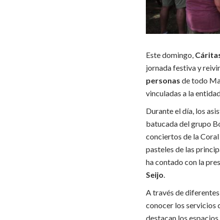
Este domingo,
Cárita
jornada festiva y reiv
personas
de todo Mat
vinculadas a la entida
Durante el día, los asi
batucada del grupo Bo
conciertos de la Cora
pasteles de las princi
ha contado con la pre
Seijo
.
A través de diferentes
conocer los servicios 
destacan los espacios 