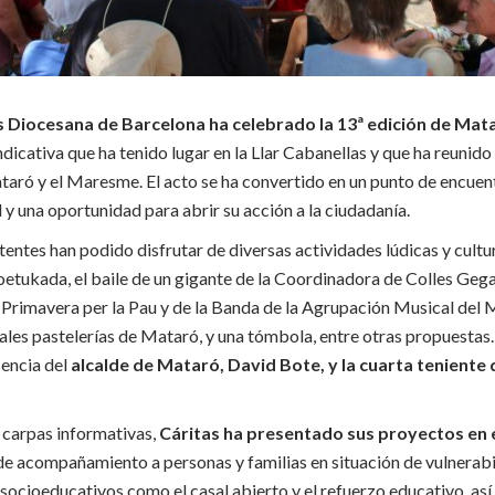
s Diocesana de Barcelona ha celebrado la 13ª edición de Mat
indicativa que ha tenido lugar en la Llar Cabanellas y que ha reunid
aró y el Maresme. El acto se ha convertido en un punto de encuen
d y una oportunidad para abrir su acción a la ciudadanía.
stentes han podido disfrutar de diversas actividades lúdicas y cultu
etukada, el baile de un gigante de la Coordinadora de Colles Ge
l Primavera per la Pau y de la Banda de la Agrupación Musical del
pales pastelerías de Mataró, y una tómbola, entre otras propuestas
sencia del
alcalde de Mataró, David Bote, y la cuarta teniente 
 carpas informativas,
Cáritas ha presentado sus proyectos en e
de acompañamiento a personas y familias en situación de vulnerabil
socioeducativos como el casal abierto y el refuerzo educativo, así