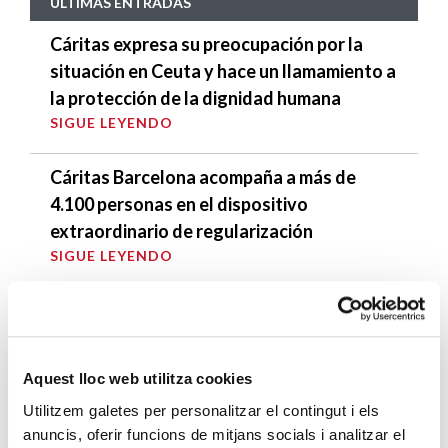
ÚLTIMAS ENTRADAS
Cáritas expresa su preocupación por la
situación en Ceuta y hace un llamamiento a
la protección de la dignidad humana
SIGUE LEYENDO
Cáritas Barcelona acompaña a más de
4.100 personas en el dispositivo
extraordinario de regularización
SIGUE LEYENDO
La campana que canvia vides
SIGUE LEYENDO
Aquest lloc web utilitza cookies
El voluntariado, una oportunidad para
Utilitzem galetes per personalitzar el contingut i els
hacer crecer el Maresme
anuncis, oferir funcions de mitjans socials i analitzar el
SIGUE LEYENDO