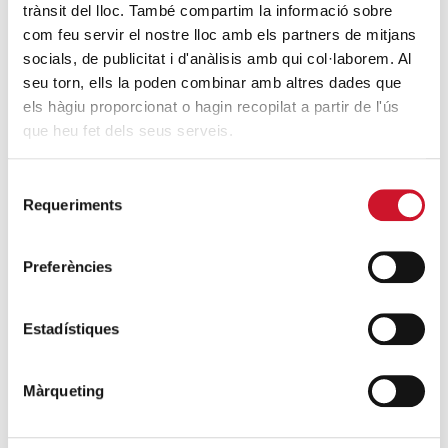
trànsit del lloc. També compartim la informació sobre
com feu servir el nostre lloc amb els partners de mitjans
socials, de publicitat i d'anàlisis amb qui col·laborem. Al
seu torn, ells la poden combinar amb altres dades que
els hàgiu proporcionat o hagin recopilat a partir de l'ús
que heu fet dels seus serveis.
Campañas solidarias
Selecció
Requeriments
de
consentiment
Preferències
Estadístiques
Màrqueting
Sumando años, restando derechos
Sumant anys, restant drets ...