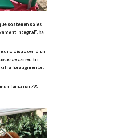
 que sostenen soles
nyament integral”
, ha
eses no disposen d’un
uació de carrer. En
a xifra ha augmentat
enen feina
i un
7%