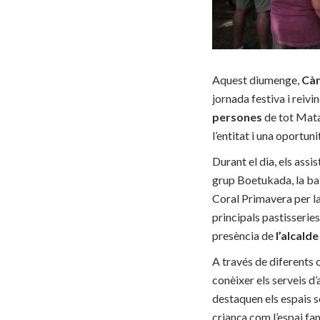
Aquest diumenge,
Càr
jornada festiva i reivi
persones
de tot Mata
l’entitat i una oportuni
Durant el dia, els assi
grup Boetukada, la ba
Coral Primavera per la
principals pastisserie
presència de
l’alcald
A través de diferents 
conèixer els serveis d
destaquen els espais so
criança com l’espai fami