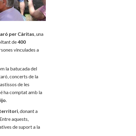
taró per Càritas
, una
voltant de
400
rsones vinculades a
com la batucada del
aró, concerts de la
astissos de les
mbé ha comptat amb la
ijo
.
territori
, donant a
 Entre aquests,
atives de suport a la