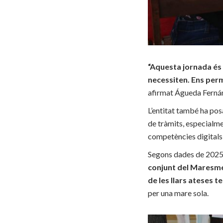
“Aquesta jornada és 
necessiten. Ens perme
afirmat Águeda Ferná
L’entitat també ha posa
de tràmits, especialm
competències digitals,
Segons dades de 2025
conjunt del Maresm
de les llars ateses t
per una mare sola.