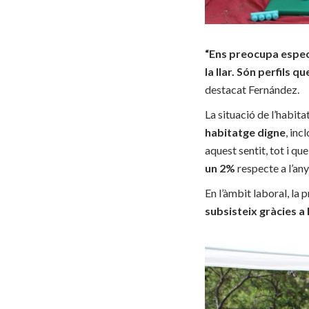
“Ens preocupa especi
la llar. Són perfils
destacat Fernández.
La situació de l’habita
habitatge digne
, inc
aquest sentit, tot i qu
un 2%
respecte a l’any
En l’àmbit laboral, la
subsisteix gràcies 