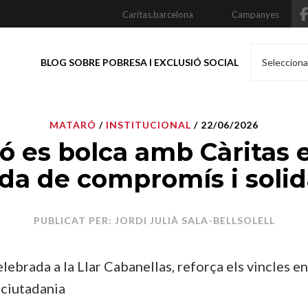
Caritas.barcelona
Campanyes
BLOG SOBRE POBRESA I EXCLUSIÓ SOCIAL
Selecciona
MATARÓ
/
INSTITUCIONAL
/ 22/06/2026
ó es bolca amb Càritas 
da de compromís i solid
PUBLICAT PER: JORDI JULIÀ SALA-BELLSOLELL
lebrada a la Llar Cabanellas, reforça els vincles en
 ciutadania