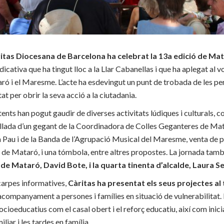
itas Diocesana de Barcelona ha celebrat la 13a edició de Ma
ndicativa que ha tingut lloc a la Llar Cabanellas i que ha aplegat al 
ró i el Maresme. L’acte ha esdevingut un punt de trobada de les pe
tat per obrir la seva acció a la ciutadania.
stents han pogut gaudir de diverses activitats lúdiques i culturals, 
llada d’un gegant de la Coordinadora de Colles Geganteres de Mat
 Pau i de la Banda de l’Agrupació Musical del Maresme, venta de p
s de Mataró, i una tómbola, entre altres propostes. La jornada ta
e de Mataró, David Bote, i la quarta tinenta d’alcalde, Laura Se
carpes informatives,
Càritas ha presentat els seus projectes al 
’acompanyament a persones i famílies en situació de vulnerabilitat.
cioeducatius com el casal obert i el reforç educatiu, així com inici
liar i les tardes en família.