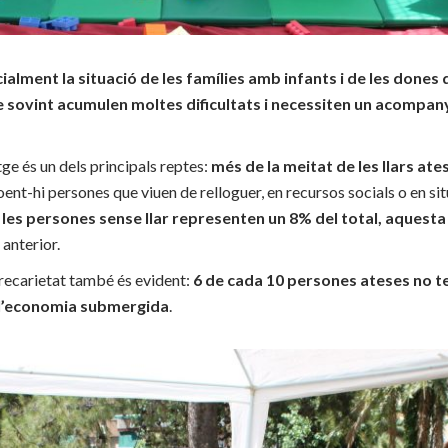
alment la situació de les famílies amb infants i de les dones
 que sovint acumulen moltes dificultats i necessiten un acompa
tge és un dels principals reptes:
més de la meitat de les llars at
loent-hi persones que viuen de relloguer, en recursos socials o en sit
e
les persones sense llar representen un 8% del total, aquest
 anterior.
 precarietat també és evident:
6 de cada 10 persones ateses no t
a l’economia submergida
.