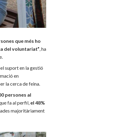
ersones que més ho
ca del voluntariat”
, ha
e.
 el suport en la gestió
rmació en
r la cerca de feina.
0 persones al
que fa al perfil,
el 48%
alades majoritàriament