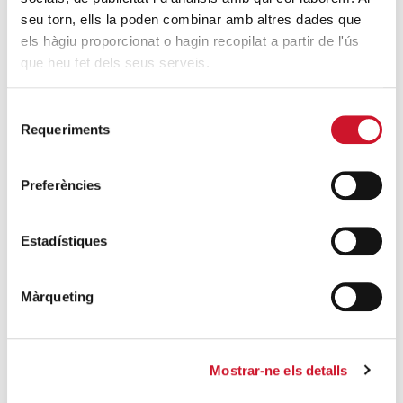
El Parlament Europeu s’apropa a la realitat
seu torn, ells la poden combinar amb altres dades que
de Càritas Barcelona
els hàgiu proporcionat o hagin recopilat a partir de l'ús
que heu fet dels seus serveis.
SEGUEIX LLEGINT
Càritas dóna la benvinguda al nou
Selecció
Requeriments
de
Arquebisbe de Barcelona, Mons. Joan
consentiment
Josep Omella, i es posa a la seva disposició
per treballar a favor dels descartats de la
Preferències
nostra societat
SEGUEIX LLEGINT
Estadístiques
DARRERES ENTRADES
Màrqueting
Càritas expressa la seva preocupació per
la situació a Ceuta i fa una crida a la
Mostrar-ne els detalls
protecció de la dignitat humana