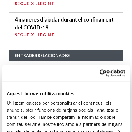
SEGUEIX LLEGINT
4 maneres d’ajudar durant el confinament
del COVID-19
SEGUEIX LLEGINT
ENTRADES RELACIONADES
Càritas Diocesana de Barcelona inaugura
un nou Centre de Suport Matern Infantil a
Cornellà
SEGUEIX LLEGINT
Aquest lloc web utilitza cookies
Utilitzem galetes per personalitzar el contingut i els
La crisi de l’habitatge, protagonista de la
anuncis, oferir funcions de mitjans socials i analitzar el
campanya de Nadal de Càritas
trànsit del lloc. També compartim la informació sobre
SEGUEIX LLEGINT
com feu servir el nostre lloc amb els partners de mitjans
socials, de publicitat i d'anàlisis amb qui col·laborem. Al