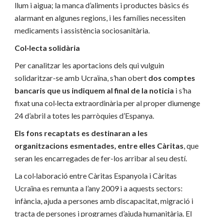
llum i aigua; la manca d’aliments i productes bàsics és
alarmant en algunes regions, i les famílies necessiten
medicaments i assistència sociosanitària.
Col·lecta solidària
Per canalitzar les aportacions dels qui vulguin
solidaritzar-se amb Ucraïna, s’han obert
dos comptes
bancaris que us indiquem al final de la noticia
i s’ha
fixat una col·lecta extraordinària per al proper diumenge
24 d’abril a totes les parròquies d’Espanya.
Els fons recaptats es destinaran a les
organitzacions esmentades, entre elles Càritas
, que
seran les encarregades de fer-los arribar al seu destí.
La col·laboració entre Càritas Espanyola i Càritas
Ucraïna es remunta a l’any 2009 i a aquests sectors:
infància, ajuda a persones amb discapacitat, migració i
tracta de persones i programes d’ajuda humanitària. El