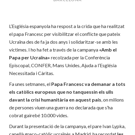
L’Església espanyola ha respost a la crida que ha realitzat
el papa Francesc per visibilitzar el conflicte que pateix
Ucraïna des de fa ja dos anys i solidaritzar-se amb les
víctimes. I ho ha fet a través de la campanya
«Amb el
Papa per Ucraïna»
recolzada per la Conferència
Episcopal, CONFER, Mans Unides, Ajuda a l’Església
Necessitada i Càritas.
Fa unes setmanes, el
Papa Francesc va demanar a tots
els catòlics europeus que no tanquessin els ulls
davant la crisi humanitària en aquest país
, on milions
de persones viuen una guerra no declarada que s’ha
cobrat gairebé 10.000 vides.
Durant la presentació de la campanya, el pare Ivan Lypka,
capellà greco-catòlic ucraïnès a Madrid, ha recordat
les