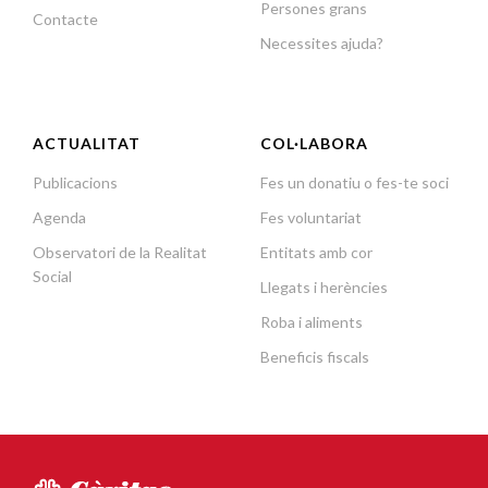
Persones grans
Contacte
Necessites ajuda?
ACTUALITAT
COL·LABORA
Publicacions
Fes un donatiu o fes-te soci
Agenda
Fes voluntariat
Observatori de la Realitat
Entitats amb cor
Social
Llegats i herències
Roba i aliments
Beneficis fiscals