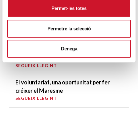
SEGUEIX LLEGINT
Permet-les totes
Càritas Barcelona acompanya més de
4.100 persones en el dispositiu
Permetre la selecció
extraordinari de regularització
SEGUEIX LLEGINT
Denega
La campana que canvia vides
SEGUEIX LLEGINT
El voluntariat, una oportunitat per fer
créixer el Maresme
SEGUEIX LLEGINT