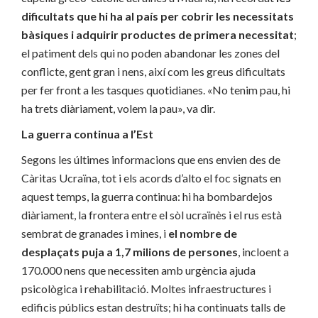
dificultats que hi ha al país per cobrir les necessitats
bàsiques i adquirir productes de primera necessitat
;
el patiment dels qui no poden abandonar les zones del
conflicte, gent gran i nens, així com les greus dificultats
per fer front a les tasques quotidianes. «No tenim pau, hi
ha trets diàriament, volem la pau», va dir.
La guerra continua a l’Est
Segons les últimes informacions que ens envien des de
Càritas Ucraïna, tot i els acords d’alto el foc signats en
aquest temps, la guerra continua: hi ha bombardejos
diàriament, la frontera entre el sòl ucraïnès i el rus està
sembrat de granades i mines, i
el nombre de
desplaçats puja a 1,7 milions de persones
, incloent a
170.000 nens que necessiten amb urgència ajuda
psicològica i rehabilitació. Moltes infraestructures i
edificis públics estan destruïts; hi ha continuats talls de