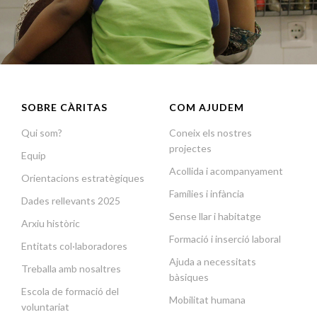
SOBRE CÀRITAS
COM AJUDEM
Qui som?
Coneix els nostres
projectes
Equip
Acollida i acompanyament
Orientacions estratègiques
Famílies i infància
Dades rellevants 2025
Sense llar i habitatge
Arxiu històric
Formació i inserció laboral
Entitats col·laboradores
Ajuda a necessitats
Treballa amb nosaltres
bàsiques
Escola de formació del
Mobilitat humana
voluntariat