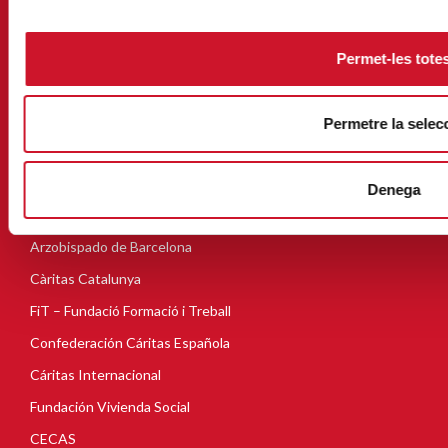
N.000153 (Registro de entidades religiosas)
Permet-les tote
PORTAL DE TRANSPARENCIA
CANAL DE DENUNCIA
Permetre la selec
Denega
ENLACES DE INTERÉS
Arzobispado de Barcelona
Càritas Catalunya
FiT – Fundació Formació i Treball
Confederación Cáritas Española
Cáritas Internacional
Fundación Vivienda Social
CECAS