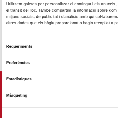
Utilitzem galetes per personalitzar el contingut i els anuncis, 
Publicaciones
Haz un donativo o hazte
el trànsit del lloc. També compartim la informació sobre com 
socio
Agenda
mitjans socials, de publicitat i d'anàlisis amb qui col·labore
Haz voluntariado
Observatorio de la Realidad
altres dades que els hàgiu proporcionat o hagin recopilat a pa
Social
Entidades con corazón
Legados y herencias
Selecció
Ropa y alimentos
Requeriments
de
Beneficios fiscales
consentiment
Preferències
Estadístiques
Màrqueting
Via Laietana 5, Entl.
Tel.
93 344 69 00
08003 Barcelona.