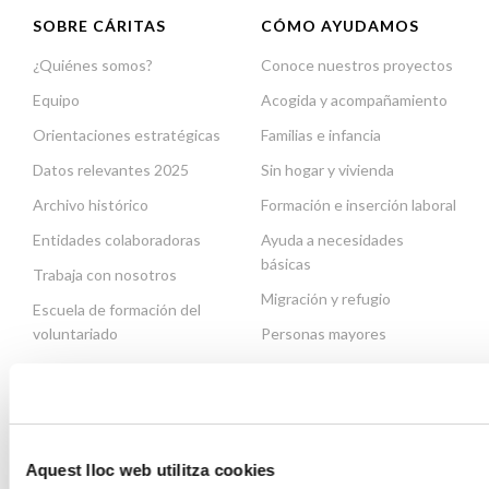
SOBRE CÁRITAS
CÓMO AYUDAMOS
¿Quiénes somos?
Conoce nuestros proyectos
Equipo
Acogida y acompañamiento
Orientaciones estratégicas
Familias e infancia
Datos relevantes 2025
Sin hogar y vivienda
Archivo histórico
Formación e inserción laboral
Entidades colaboradoras
Ayuda a necesidades
básicas
Trabaja con nosotros
Migración y refugio
Escuela de formación del
voluntariado
Personas mayores
Contacto
Necesitas ayuda
ACTUALIDAD
COLABORA
Aquest lloc web utilitza cookies