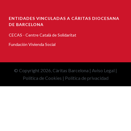
ENTIDADES VINCULADAS A CÁRITAS DIOCESANA
DE BARCELONA
CECAS - Centre Català de Solidaritat
Fundación Vivienda Social
© Copyright 2026, Càritas Barcelona |
Aviso Legal
|
Política de Cookies
|
Política de privacidad