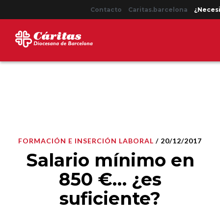
Contacto
Caritas.barcelona
¿Necesi
FORMACIÓN E INSERCIÓN LABORAL
/ 20/12/2017
Salario mínimo en
850 €… ¿es
suficiente?