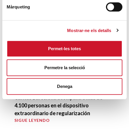
Màrqueting
La formación: eje vertebrador del
voluntariado de Cáritas
SIGUE LEYENDO
Mostrar-ne els detalls
ÚLTIMAS ENTRADAS
Permet-les totes
Cáritas expresa su preocupación por la
situación en Ceuta y hace un llamamiento a
Permetre la selecció
la protección de la dignidad humana
SIGUE LEYENDO
Denega
Cáritas Barcelona acompaña a más de
4.100 personas en el dispositivo
extraordinario de regularización
SIGUE LEYENDO