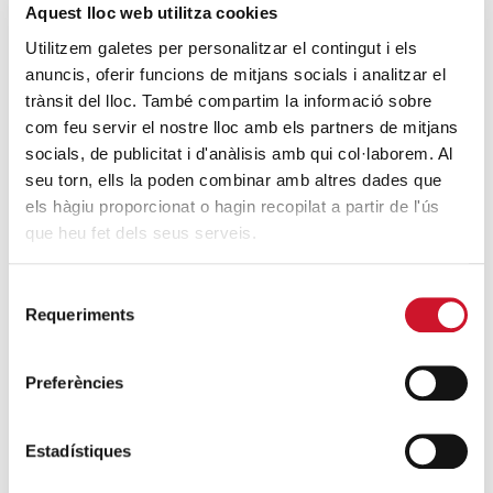
SIGUE LEYENDO
Aquest lloc web utilitza cookies
Utilitzem galetes per personalitzar el contingut i els
anuncis, oferir funcions de mitjans socials i analitzar el
ENTRADAS RELACIONADAS
trànsit del lloc. També compartim la informació sobre
com feu servir el nostre lloc amb els partners de mitjans
A pesar del estado de alarma, Cáritas
socials, de publicitat i d'anàlisis amb qui col·laborem. Al
Barcelona ayuda a la contratación de
seu torn, ells la poden combinar amb altres dades que
personas en situación de vulnerabilidad
els hàgiu proporcionat o hagin recopilat a partir de l'ús
SIGUE LEYENDO
que heu fet dels seus serveis.
Treinta años y más de la Fundació
Selecció
Formació i Treball
Requeriments
de
SIGUE LEYENDO
consentiment
Preferències
1 de cada 4 familias atendidas por Cáritas
Barcelona tienen todos sus miembros
desempleados
Estadístiques
SIGUE LEYENDO