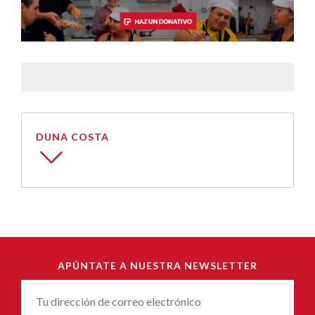
DUNA COSTA
APÚNTATE A NUESTRA NEWSLETTER
Correu-
E
*