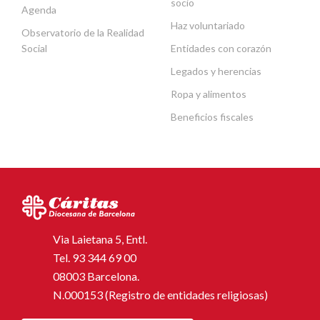
socio
Agenda
Haz voluntariado
Observatorio de la Realidad
Social
Entidades con corazón
Legados y herencias
Ropa y alimentos
Beneficios fiscales
Via Laietana 5, Entl.
Tel.
93 344 69 00
08003 Barcelona.
N.000153 (Registro de entidades religiosas)