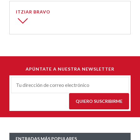
ITZIAR BRAVO
APÚNTATE A NUESTRA NEWSLETTER
Correu-
E
*
QUIERO SUSCRIBIRME
ENTRADAS MÁS POPULARES