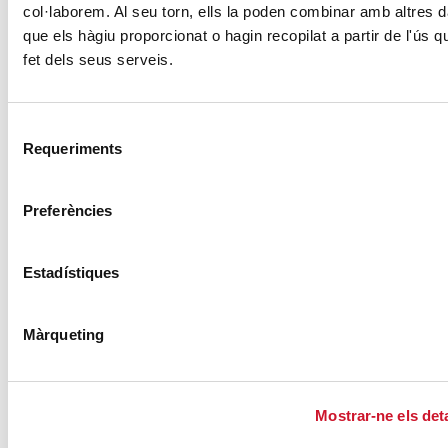
col·laborem. Al seu torn, ells la poden combinar amb altres 
que els hàgiu proporcionat o hagin recopilat a partir de l'ús 
Campañas solidarias
fet dels seus serveis.
Selecció
Requeriments
de
consentiment
Preferències
Estadístiques
Sumando años, restando derechos
Màrqueting
Sumant anys, restant drets ...
LEER MÁS
Mostrar-ne els deta