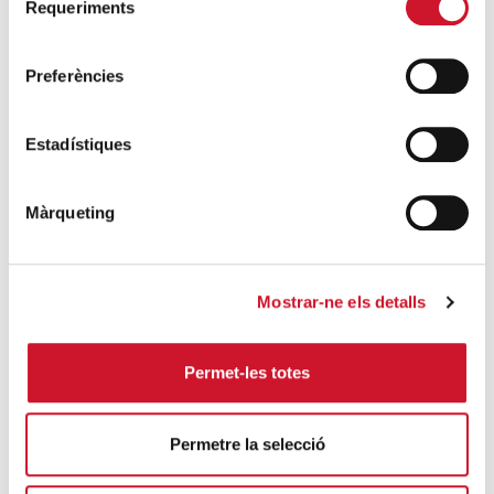
Requeriments
de
ENTRADAS RELACIONADAS
consentiment
Cáritas Diocesana de Barcelona participa
Preferències
en la jornada: “Trabajadores pobres: la
exclusión social en el mercado de trabajo”
Estadístiques
SIGUE LEYENDO
Màrqueting
Más trabajo, pero más precario
SIGUE LEYENDO
9 de cada 10 jóvenes atendidos por Feina
Mostrar-ne els detalls
amb Cor han encontrado trabajo
SIGUE LEYENDO
Permet-les totes
Una crisis social que ya hace demasiado
Permetre la selecció
tiempo que perdura
SIGUE LEYENDO