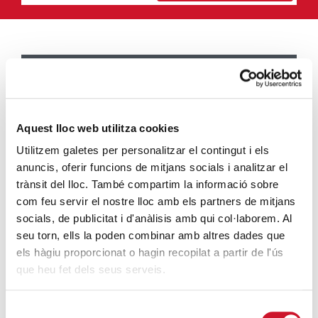
ENTRADAS MÁS POPULARES
Un cambio renovador
SIGUE LEYENDO
Aquest lloc web utilitza cookies
Utilitzem galetes per personalitzar el contingut i els
Un ropero a la última moda
anuncis, oferir funcions de mitjans socials i analitzar el
SIGUE LEYENDO
trànsit del lloc. També compartim la informació sobre
com feu servir el nostre lloc amb els partners de mitjans
Mucho más que comer
socials, de publicitat i d'anàlisis amb qui col·laborem. Al
SIGUE LEYENDO
seu torn, ells la poden combinar amb altres dades que
els hàgiu proporcionat o hagin recopilat a partir de l'ús
Endulzando la vida de los más pequeños
que heu fet dels seus serveis.
SIGUE LEYENDO
Selecció