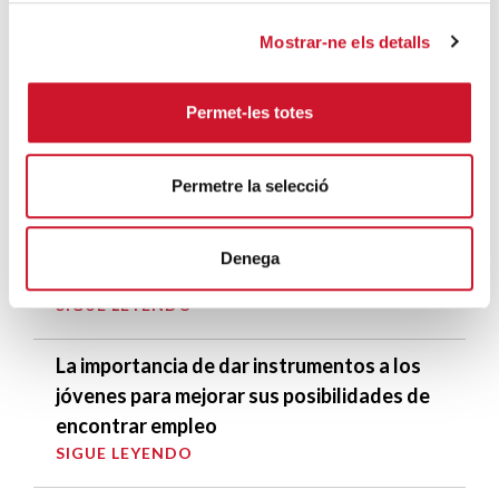
Mentoría con alma: cuando acompañar
transforma vidas
Mostrar-ne els detalls
SIGUE LEYENDO
Permet-les totes
Tres años de clandestinidad para vivir y
trabajar en nuestro país
Permetre la selecció
SIGUE LEYENDO
Mostrando “Trabajo con Corazón” a la
Denega
Taula del Tercer Sector
SIGUE LEYENDO
La importancia de dar instrumentos a los
jóvenes para mejorar sus posibilidades de
encontrar empleo
SIGUE LEYENDO