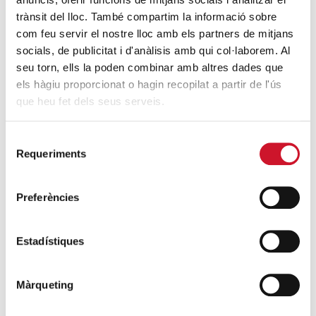
trànsit del lloc. També compartim la informació sobre
ENTRADAS MÁS POPULARES
com feu servir el nostre lloc amb els partners de mitjans
socials, de publicitat i d'anàlisis amb qui col·laborem. Al
Un cambio renovador
seu torn, ells la poden combinar amb altres dades que
SIGUE LEYENDO
els hàgiu proporcionat o hagin recopilat a partir de l'ús
que heu fet dels seus serveis.
Un ropero a la última moda
SIGUE LEYENDO
Selecció
Requeriments
de
Mucho más que comer
consentiment
SIGUE LEYENDO
Preferències
Endulzando la vida de los más pequeños
Estadístiques
SIGUE LEYENDO
Màrqueting
ENTRADAS RELACIONADAS