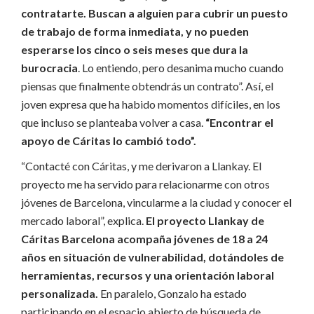
contratarte. Buscan a alguien para cubrir un puesto
de trabajo de forma inmediata, y no pueden
esperarse los cinco o seis meses que dura la
burocracia
. Lo entiendo, pero desanima mucho cuando
piensas que finalmente obtendrás un contrato”. Así, el
joven expresa que ha habido momentos difíciles, en los
que incluso se planteaba volver a casa.
“Encontrar el
apoyo de Cáritas lo cambió todo”.
“Contacté con Cáritas, y me derivaron a Llankay. El
proyecto me ha servido para relacionarme con otros
jóvenes de Barcelona, ​​vincularme a la ciudad y conocer el
mercado laboral”, explica.
El proyecto Llankay de
C
á
ritas Barcelona acompa
ñ
a j
ó
venes de 18 a 24
a
ñ
os en situaci
ó
n de vulnerabilidad, dot
á
ndoles de
herramientas, recursos y una orientaci
ó
n laboral
personalizada.
En paralelo, Gonzalo ha estado
participando en el espacio abierto de búsqueda de