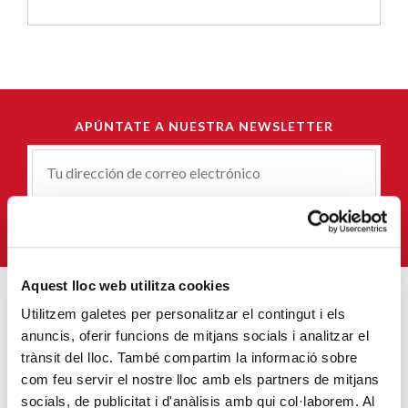
APÚNTATE A NUESTRA NEWSLETTER
Correu-
E
*
QUIERO SUSCRIBIRME
Aquest lloc web utilitza cookies
Utilitzem galetes per personalitzar el contingut i els
ENTRADAS MÁS POPULARES
anuncis, oferir funcions de mitjans socials i analitzar el
trànsit del lloc. També compartim la informació sobre
Un cambio renovador
com feu servir el nostre lloc amb els partners de mitjans
SIGUE LEYENDO
socials, de publicitat i d'anàlisis amb qui col·laborem. Al