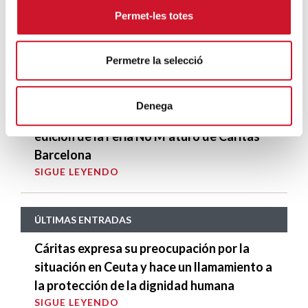
SIGUE LEYENDO
Permet-les totes
9 de cada 10 jóvenes atendidos por Feina
Permetre la selecció
amb Cor han encontrado trabajo
SIGUE LEYENDO
Denega
Más de 500 personas participan en la 2ª
edición de la Feria No M’aturo de Cáritas
Barcelona
SIGUE LEYENDO
ÚLTIMAS ENTRADAS
Cáritas expresa su preocupación por la
situación en Ceuta y hace un llamamiento a
la protección de la dignidad humana
SIGUE LEYENDO