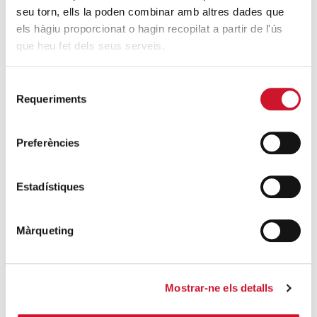
seu torn, ells la poden combinar amb altres dades que
Un ropero a la última moda
els hàgiu proporcionat o hagin recopilat a partir de l'ús
SIGUE LEYENDO
que heu fet dels seus serveis.
Mucho más que comer
Selecció
SIGUE LEYENDO
Requeriments
de
consentiment
Endulzando la vida de los más pequeños
Preferències
SIGUE LEYENDO
Estadístiques
ENTRADAS RELACIONADAS
Màrqueting
3.000 ilusiones… ¡Lánzate!
SIGUE LEYENDO
No cualquier trabajo, sino un trabajo
Mostrar-ne els detalls
decente