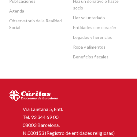
Publicaciones
Haz un donativo o hazte
socio
Agenda
Haz voluntariado
Observatorio de la Realidad
Social
Entidades con corazón
Legados y herencias
Ropa y alimentos
Beneficios fiscales
Via Laietana 5, Entl.
Tel.
93 344 69 00
08003 Barcelona.
N.000153 (Registro de entidades religiosas)