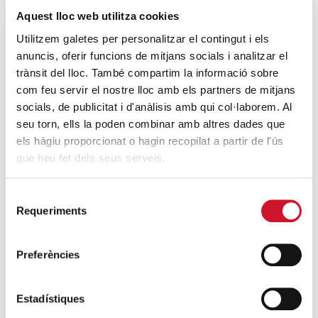
Aquest lloc web utilitza cookies
Conferencia de Eduard Sala y explicación
Utilitzem galetes per personalitzar el contingut i els
de la Distinción Honorífica de Cáritas en la
anuncis, oferir funcions de mitjans socials i analitzar el
Universidad Pompeu Fabra
trànsit del lloc. També compartim la informació sobre
SIGUE LEYENDO
com feu servir el nostre lloc amb els partners de mitjans
socials, de publicitat i d'anàlisis amb qui col·laborem. Al
seu torn, ells la poden combinar amb altres dades que
ÚLTIMAS ENTRADAS
els hàgiu proporcionat o hagin recopilat a partir de l'ús
que heu fet dels seus serveis.
Cáritas expresa su preocupación por la
situación en Ceuta y hace un llamamiento a
Selecció
la protección de la dignidad humana
Requeriments
de
SIGUE LEYENDO
consentiment
Cáritas Barcelona acompaña a más de
Preferències
4.100 personas en el dispositivo
extraordinario de regularización
Estadístiques
SIGUE LEYENDO