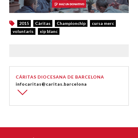
2015
Càritas
Championchip
cursa merc
voluntaris
xip blanc
CÁRITAS DIOCESANA DE BARCELONA
infocaritas@caritas.barcelona