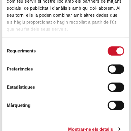
com feu servir el nostre lloc amb els partners de mitjans
ENTRADAS MÁS POPULARES
socials, de publicitat i d'anàlisis amb qui col·laborem. Al
Un cambio renovador
seu torn, ells la poden combinar amb altres dades que
els hàgiu proporcionat o hagin recopilat a partir de l'ús
SIGUE LEYENDO
que heu fet dels seus serveis.
Un ropero a la última moda
Selecció
SIGUE LEYENDO
Requeriments
de
consentiment
Mucho más que comer
SIGUE LEYENDO
Preferències
Endulzando la vida de los más pequeños
Estadístiques
SIGUE LEYENDO
Màrqueting
ENTRADAS RELACIONADAS
Acoger y acompañar desde un espacio
Mostrar-ne els detalls