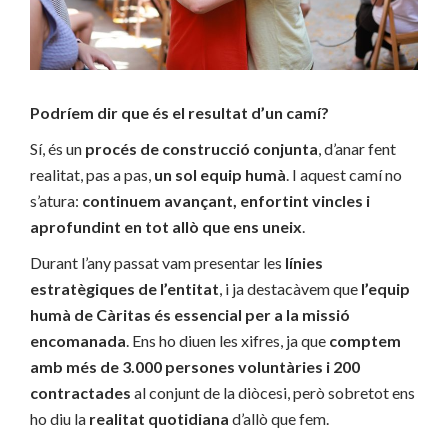
Podríem dir que és el resultat d’un camí?
Sí, és un
procés de construcció conjunta
, d’anar fent
realitat, pas a pas,
un sol equip humà
. I aquest camí no
s’atura:
continuem avançant, enfortint vincles i
aprofundint en tot allò que ens uneix
.
Durant l’any passat vam presentar les
línies
estratègiques de l’entitat
, i ja destacàvem que
l’equip
humà de Càritas és essencial per a la missió
encomanada
. Ens ho diuen les xifres, ja que
comptem
amb més de 3.000 persones voluntàries i 200
contractades
al conjunt de la diòcesi, però sobretot ens
ho diu la
realitat quotidiana
d’allò que fem.