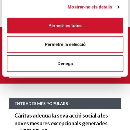
Mostrar-ne els detalls
Permet-les totes
APUNTA'T AL NOSTRE BUTLLETÍ ELECTRÒNIC
Permetre la selecció
Correu-
E
*
Denega
M'HI VULL SUBSCRIURE
ENTRADES MÉS POPULARS
Càritas adequa la seva acció social a les
noves mesures excepcionals generades