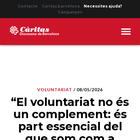
Contacte
Caritas.barcelona
Necessites ajuda?
Campanyes
VOLUNTARIAT
/ 08/05/2026
“El voluntariat no és
un complement: és
part essencial del
que som com a