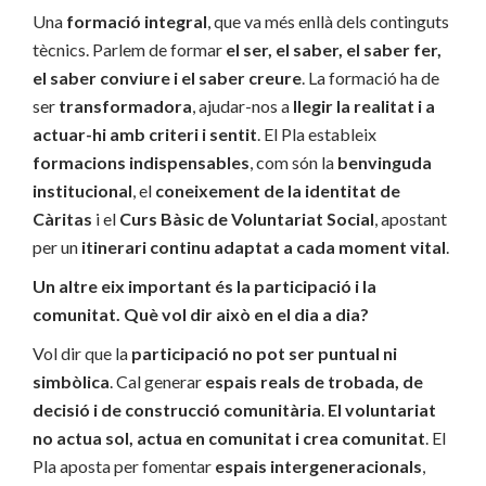
Una
formació integral
, que va més enllà dels continguts
tècnics. Parlem de formar
el ser, el saber, el saber fer,
el saber conviure i el saber creure
. La formació ha de
ser
transformadora
, ajudar-nos a
llegir la realitat i a
actuar-hi amb criteri i sentit
. El Pla estableix
formacions indispensables
, com són la
benvinguda
institucional
, el
coneixement de la identitat de
Càritas
i el
Curs Bàsic de Voluntariat Social
, apostant
per un
itinerari continu adaptat a cada moment vital
.
Un altre eix important és la participació i la
comunitat. Què vol dir això en el dia a dia?
Vol dir que la
participació no pot ser puntual ni
simbòlica
. Cal generar
espais reals de trobada, de
decisió i de construcció comunitària
.
El voluntariat
no actua sol, actua en comunitat i crea comunitat
. El
Pla aposta per fomentar
espais intergeneracionals
,