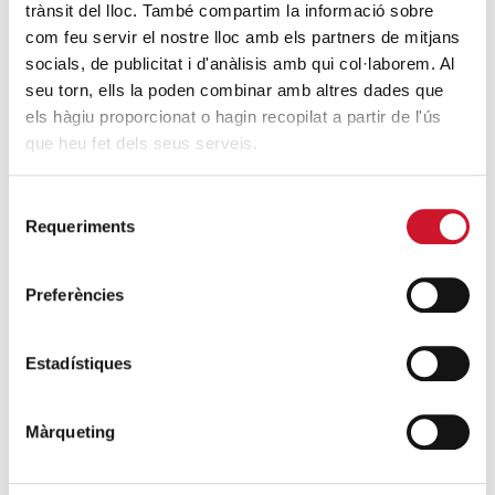
trànsit del lloc. També compartim la informació sobre
concretar en
accions i processos
. L’horitzó és una
com feu servir el nostre lloc amb els partners de mitjans
Càritas més comunitària, més corresponsable i més
socials, de publicitat i d'anàlisis amb qui col·laborem. Al
cuidada
, on
l’equip humà de Càritas, i entre ells el
seu torn, ells la poden combinar amb altres dades que
voluntariat, sigui realment protagonista
.
Perquè
els hàgiu proporcionat o hagin recopilat a partir de l'ús
sense l’equip humà, Càritas no seria el que és.
que heu fet dels seus serveis.
Selecció
Requeriments
de
consentiment
Preferències
Estadístiques
Màrqueting
JORDI JULIÀ SALA-BELLSOLELL