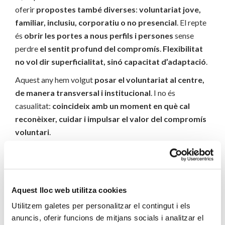
oferir
propostes també diverses
:
voluntariat jove,
familiar, inclusiu, corporatiu o no presencial
. El repte
és
obrir les portes a nous perfils i persones
sense
perdre
el sentit profund del compromís
.
Flexibilitat
no vol dir superficialitat, sinó capacitat d’adaptació
.
Aquest any hem volgut
posar el voluntariat al centre,
de manera transversal i institucional
. I no és
casualitat:
coincideix amb un moment en què cal
reconèixer, cuidar i impulsar el valor del compromís
voluntari
.
Finalment, què voldries destacar com a horitzó del
Pla 2027–2030?
Aquest Pla
no és un punt d’arribada, sinó una eina
Aquest lloc web utilitza cookies
viva
. Ens vincula amb el
compromís d’estar al servei
Utilitzem galetes per personalitzar el contingut i els
de les persones més vulnerables
, des de la
mirada de
anuncis, oferir funcions de mitjans socials i analitzar el
l’Evangeli
. Marca
sis grans reptes
que s’hauran de