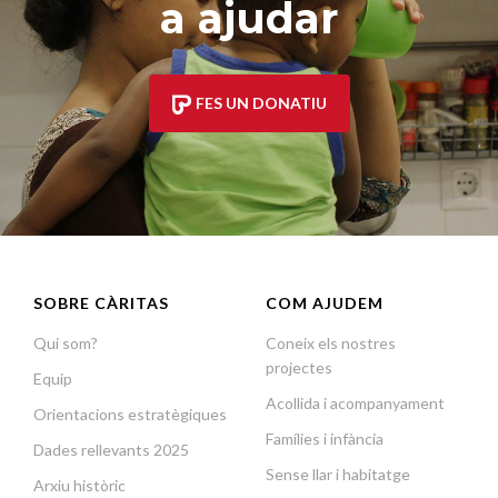
a ajudar
FES UN DONATIU
SOBRE CÀRITAS
COM AJUDEM
Qui som?
Coneix els nostres
projectes
Equip
Acollida i acompanyament
Orientacions estratègiques
Famílies i infància
Dades rellevants 2025
Sense llar i habitatge
Arxiu històric