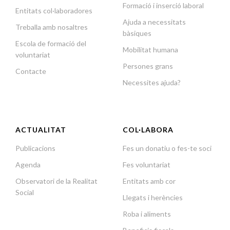
Formació i inserció laboral
Entitats col·laboradores
Ajuda a necessitats
Treballa amb nosaltres
bàsiques
Escola de formació del
Mobilitat humana
voluntariat
Persones grans
Contacte
Necessites ajuda?
ACTUALITAT
COL·LABORA
Publicacions
Fes un donatiu o fes-te soci
Agenda
Fes voluntariat
Observatori de la Realitat
Entitats amb cor
Social
Llegats i herències
Roba i aliments