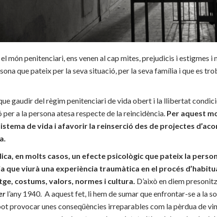
l món penitenciari, ens venen al cap mites, prejudicis i estigmes i 
sona que pateix per la seva situació, per la seva família i que es tr
ue gaudir del règim penitenciari de vida obert i la llibertat condic
 per a la persona atesa respecte de la reincidència.
Per aquest mo
 sistema de vida i afavorir la reinserció des de projectes d’
a.
lica, en molts casos, un efecte psicològic que pateix la perso
 ja que viurà una experiència traumàtica en el procés d’habitu
tge, costums, valors, normes i cultura.
D’això en diem presonitz
er
l’any 1940. A aquest fet, li hem de sumar que enfrontar-se a la s
pot provocar unes conseqüències irreparables com la pèrdua de vinc