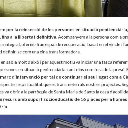
m per la reinserció de les persones en situació penitenciària, d
ins a la llibertat definitiva
. Acompanyem a la persona com a pro
integral, oferint-li un espai de recuperació, basat en el vincle i l’am
ti definir-se com una eina transformadora.
 sabia molt d’això i per aquest motiu va iniciar una tasca referent,
rsones en situació penitenciària, tant dins com fora de la presó.
l marc d’intervenció per tal de continuar el seu llegat com a C
respecte i espiritualitat que es transmeten als nostres projectes. Segu
 es va obrir a la parròquia de Santa Maria de Sants la casa d’acolli
n recurs amb suport socioeducatiu de 16 places per a homes
ària.