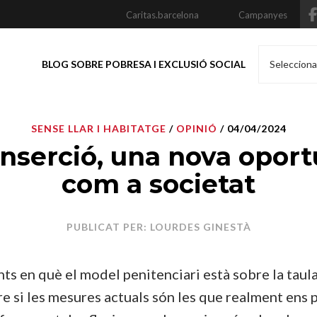
Caritas.barcelona
Campanyes
BLOG SOBRE POBRESA I EXCLUSIÓ SOCIAL
Selecciona
SENSE LLAR I HABITATGE
/
OPINIÓ
/ 04/04/2024
inserció, una nova oport
com a societat
PUBLICAT PER: LOURDES GINESTÀ
s en què el model penitenciari està sobre la taula
 si les mesures actuals són les que realment ens