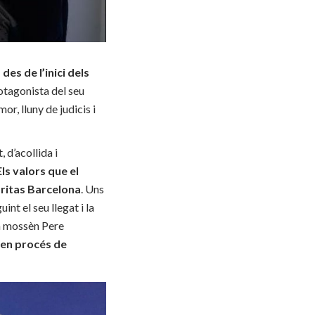
es de l’inici dels
tagonista del seu
or, lluny de judicis i
 d’acollida i
Els valors que el
àritas Barcelona
. Uns
int el seu llegat i la
da mossèn Pere
 en procés de