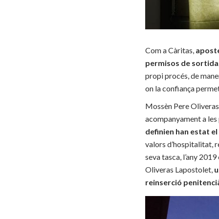
Com a Càritas,
aposte
permisos de sortida, f
propi procés, de manera 
on la confiança perme
Mossèn Pere Oliveras en
acompanyament a les pe
definien han estat e
valors d’hospitalitat, 
seva tasca, l’any 2019
Oliveras Lapostolet,
u
reinserció penitenci