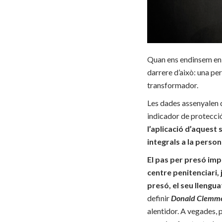
Quan ens endinsem en e
darrere d’això: una per
transformador.
Les dades assenyalen q
indicador de protecció
l’aplicació d’aquest
integrals a la person
El pas per presó imp
centre penitenciari,
presó, el seu llengua
definir
Donald Clemm
alentidor. A vegades, 