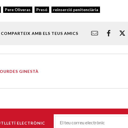
Pere Oliveras
Presó
reinserció penitenciària
COMPARTEIX AMB ELS TEUS AMICS
LOURDES GINESTÀ
Correu-
UTLLETÍ ELECTRÒNIC
E
*