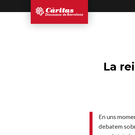
La re
En uns moment
debatem sobre