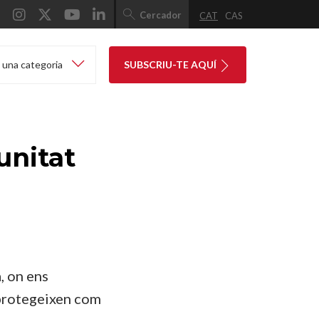
Cercador
CAT
CAS
 una categoria
SUBSCRIU-TE AQUÍ
unitat
, on ens
 protegeixen com