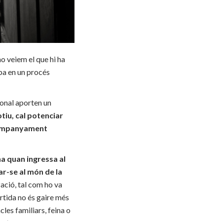
no veiem el que hi ha
oba en un procés
ional aporten un
tiu, cal potenciar
acompanyament
na quan ingressa al
ar-se al món de la
ació, tal com ho va
ortida no és gaire més
les familiars, feina o