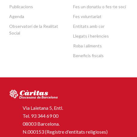
Publicacions
Fes un donatiu o fes-te soci
Agenda
Fes voluntariat
Observatori de la Realitat
Entitats amb cor
Social
Llegats i herències
Roba i aliments
Beneficis fiscals
Via Laietana 5, Entl.
Tel.
93 344 69 00
08003 Barcelona.
N.000153 (Registre d'entitats religioses)