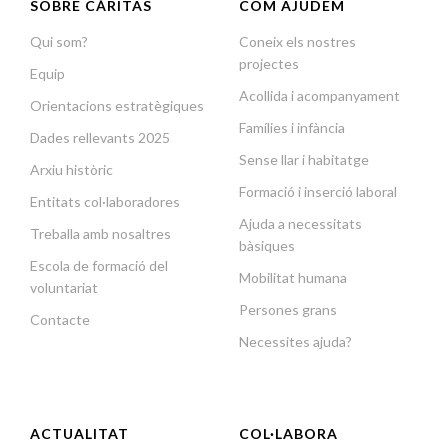
SOBRE CÀRITAS
COM AJUDEM
Qui som?
Coneix els nostres
projectes
Equip
Acollida i acompanyament
Orientacions estratègiques
Famílies i infància
Dades rellevants 2025
Sense llar i habitatge
Arxiu històric
Formació i inserció laboral
Entitats col·laboradores
Ajuda a necessitats
Treballa amb nosaltres
bàsiques
Escola de formació del
Mobilitat humana
voluntariat
Persones grans
Contacte
Necessites ajuda?
ACTUALITAT
COL·LABORA