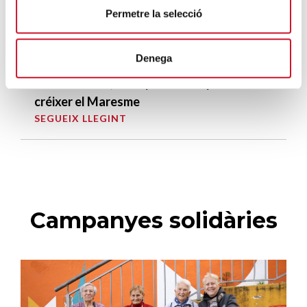
Permetre la selecció
La campana que canvia vides
SEGUEIX LLEGINT
Denega
El voluntariat, una oportunitat per fer
créixer el Maresme
SEGUEIX LLEGINT
Campanyes solidàries