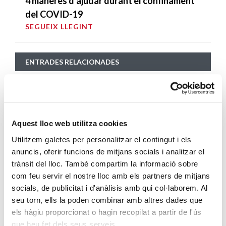
4 maneres d’ajudar durant el confinament
del COVID-19
SEGUEIX LLEGINT
ENTRADES RELACIONADES
Les entitats socials alerten sobre
l’impacte del sensellarisme en la salut i la
qualitat de vida
SEGUEIX LLEGINT
Aquest lloc web utilitza cookies
Utilitzem galetes per personalitzar el contingut i els
Entitats socials acullen en una parròquia
anuncis, oferir funcions de mitjans socials i analitzar el
de Badalona 15 persones desallotjades
trànsit del lloc. També compartim la informació sobre
com feu servir el nostre lloc amb els partners de mitjans
del B9 durant un mes
socials, de publicitat i d'anàlisis amb qui col·laborem. Al
SEGUEIX LLEGINT
seu torn, ells la poden combinar amb altres dades que
els hàgiu proporcionat o hagin recopilat a partir de l'ús
La parròquia de Santa Anna adequa la seva
que heu fet dels seus serveis.