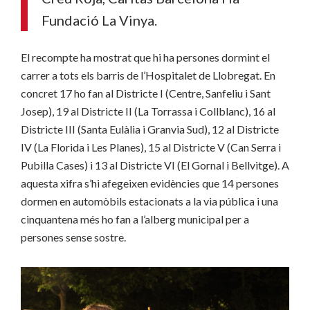
Fundació La Vinya.
El recompte ha mostrat que hi ha persones dormint el
carrer a tots els barris de l’Hospitalet de Llobregat. En
concret 17 ho fan al Districte I (Centre, Sanfeliu i Sant
Josep), 19 al Districte II (La Torrassa i Collblanc), 16 al
Districte III (Santa Eulàlia i Granvia Sud), 12 al Districte
IV (La Florida i Les Planes), 15 al Districte V (Can Serra i
Pubilla Cases) i 13 al Districte VI (El Gornal i Bellvitge). A
aquesta xifra s’hi afegeixen evidències que 14 persones
dormen en automòbils estacionats a la via pública i una
cinquantena més ho fan a l’alberg municipal per a
persones sense sostre.