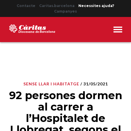
Contacte
Caritas.barcelona
Necessites ajuda?
Campanyes
SENSE LLAR I HABITATGE
/ 31/05/2021
92 persones dormen
al carrer a
l’Hospitalet de
Llobregat, segons el