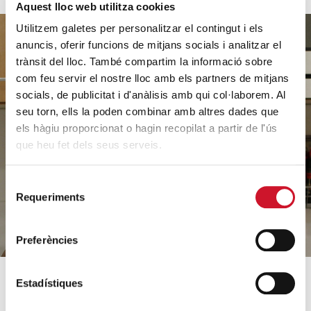
Aquest lloc web utilitza cookies
Utilitzem galetes per personalitzar el contingut i els
anuncis, oferir funcions de mitjans socials i analitzar el
trànsit del lloc. També compartim la informació sobre
com feu servir el nostre lloc amb els partners de mitjans
Ajuda'ns
socials, de publicitat i d'anàlisis amb qui col·laborem. Al
a ajudar
seu torn, ells la poden combinar amb altres dades que
els hàgiu proporcionat o hagin recopilat a partir de l'ús
que heu fet dels seus serveis.
FES UN DONATIU
Selecció
Requeriments
de
consentiment
Preferències
Estadístiques
SOBRE CÀRITAS
COM AJUDEM