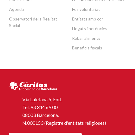
Agenda
Fes voluntariat
Observatori de la Realitat
Entitats amb cor
Social
Llegats i herències
Roba i aliments
Beneficis fiscals
Via Laietana 5, Entl.
Tel.
93 344 69 00
08003 Barcelona.
N.000153 (Registre d'entitats religioses)