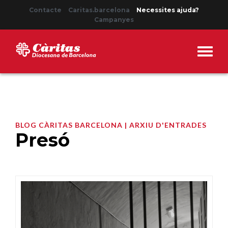
Contacte
Caritas.barcelona
Necessites ajuda?
Campanyes
BLOG CÀRITAS BARCELONA | ARXIU D'ENTRADES
Presó