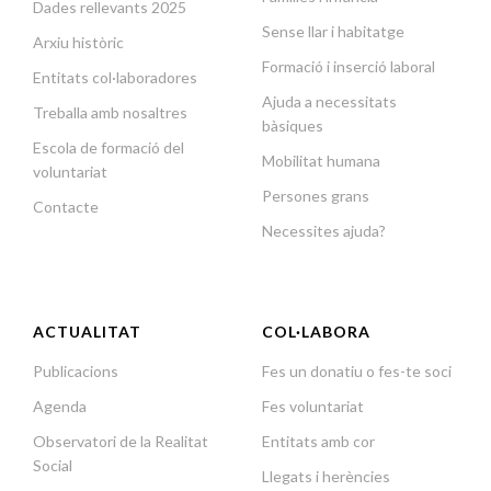
Dades rellevants 2025
Sense llar i habitatge
Arxiu històric
Formació i inserció laboral
Entitats col·laboradores
Ajuda a necessitats
Treballa amb nosaltres
bàsiques
Escola de formació del
Mobilitat humana
voluntariat
Persones grans
Contacte
Necessites ajuda?
ACTUALITAT
COL·LABORA
Publicacions
Fes un donatiu o fes-te soci
Agenda
Fes voluntariat
Observatori de la Realitat
Entitats amb cor
Social
Llegats i herències