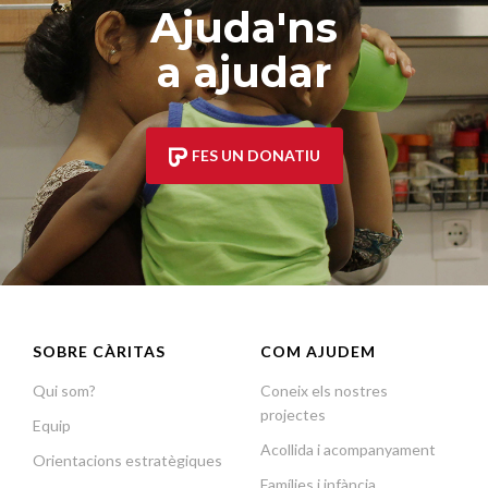
Ajuda'ns
a ajudar
FES UN DONATIU
SOBRE CÀRITAS
COM AJUDEM
Qui som?
Coneix els nostres
projectes
Equip
Acollida i acompanyament
Orientacions estratègiques
Famílies i infància