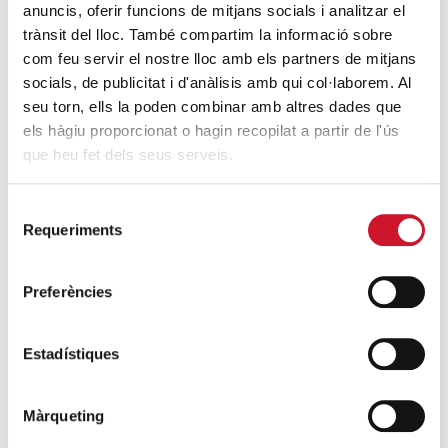
anuncis, oferir funcions de mitjans socials i analitzar el
trànsit del lloc. També compartim la informació sobre
ENTRADES RELACIONADES
com feu servir el nostre lloc amb els partners de mitjans
socials, de publicitat i d'anàlisis amb qui col·laborem. Al
Recerca sobre famílies en situació de
seu torn, ells la poden combinar amb altres dades que
sensellarisme a Barcelona
els hàgiu proporcionat o hagin recopilat a partir de l'ús
SEGUEIX LLEGINT
que heu fet dels seus serveis.
Dia Mundial de l’Hàbitat: la tasca de la
Selecció
Fundació Foment de l’Habitatge Social
Requeriments
de
SEGUEIX LLEGINT
consentiment
Preferències
#recomptebcn17: Fent visible el
sensellarisme
SEGUEIX LLEGINT
Estadístiques
Pensar a través de l’objectiu
Màrqueting
SEGUEIX LLEGINT