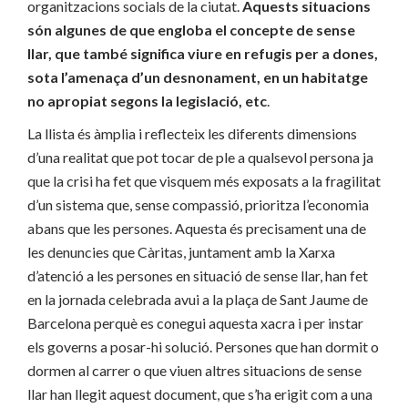
organitzacions socials de la ciutat.
Aquests situacions
són algunes de que engloba el concepte de sense
llar, que també significa viure en refugis per a dones,
sota l’amenaça d’un desnonament, en un habitatge
no apropiat segons la legislació, etc
.
La llista és àmplia i reflecteix les diferents dimensions
d’una realitat que pot tocar de ple a qualsevol persona ja
que la crisi ha fet que visquem més exposats a la fragilitat
d’un sistema que, sense compassió, prioritza l’economia
abans que les persones. Aquesta és precisament una de
les denuncies que Càritas, juntament amb la Xarxa
d’atenció a les persones en situació de sense llar, han fet
en la jornada celebrada avui a la plaça de Sant Jaume de
Barcelona perquè es conegui aquesta xacra i per instar
els governs a posar-hi solució. Persones que han dormit o
dormen al carrer o que viuen altres situacions de sense
llar han llegit aquest document, que s’ha erigit com a una