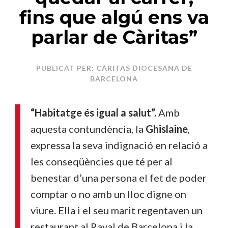
fins que algú ens va
parlar de Càritas”
PUBLICAT PER: CÀRITAS DIOCESANA DE
BARCELONA
“Habitatge és igual a salut”.
Amb
aquesta contundència, la
Ghislaine
,
expressa la seva indignació en relació a
les conseqüències que té per al
benestar d’una persona el fet de poder
comptar o no amb un lloc digne on
viure. Ella i el seu marit regentaven un
restaurant al Raval de Barcelona i la