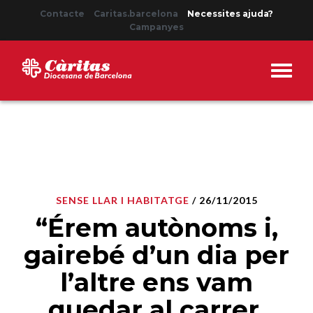
Contacte
Caritas.barcelona
Necessites ajuda?
Campanyes
SENSE LLAR I HABITATGE
/ 26/11/2015
“Érem autònoms i,
gairebé d’un dia per
l’altre ens vam
quedar al carrer,