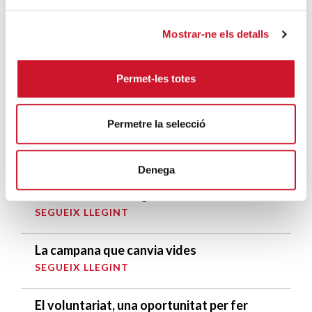
Mostrar-ne els detalls
DARRERES ENTRADES
Càritas expressa la seva preocupació per
Permet-les totes
la situació a Ceuta i fa una crida a la
protecció de la dignitat humana
SEGUEIX LLEGINT
Permetre la selecció
Càritas Barcelona acompanya més de
Denega
4.100 persones en el dispositiu
extraordinari de regularització
SEGUEIX LLEGINT
La campana que canvia vides
SEGUEIX LLEGINT
El voluntariat, una oportunitat per fer