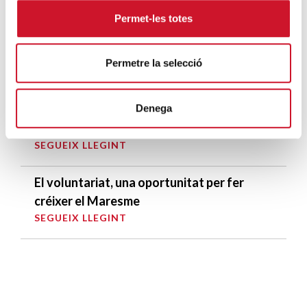
Permet-les totes
Càritas Barcelona acompanya més de
4.100 persones en el dispositiu
Permetre la selecció
extraordinari de regularització
SEGUEIX LLEGINT
Denega
La campana que canvia vides
SEGUEIX LLEGINT
El voluntariat, una oportunitat per fer
créixer el Maresme
SEGUEIX LLEGINT