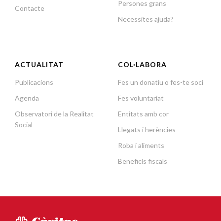
Persones grans
Contacte
Necessites ajuda?
ACTUALITAT
COL·LABORA
Publicacions
Fes un donatiu o fes-te soci
Agenda
Fes voluntariat
Observatori de la Realitat
Entitats amb cor
Social
Llegats i herències
Roba i aliments
Beneficis fiscals