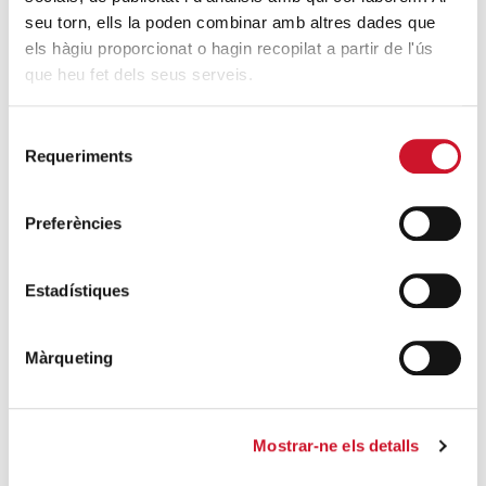
SEGUEIX LLEGINT
seu torn, ells la poden combinar amb altres dades que
els hàgiu proporcionat o hagin recopilat a partir de l'ús
que heu fet dels seus serveis.
Units per transformar la societat des de la
misericòrdia
Selecció
SEGUEIX LLEGINT
Requeriments
de
consentiment
L’arxiprestat de Trinitat-Roquetes celebra
una jornada per reflexionar sobre el
Preferències
voluntariat
SEGUEIX LLEGINT
Estadístiques
DARRERES ENTRADES
Màrqueting
Càritas expressa la seva preocupació per
la situació a Ceuta i fa una crida a la
Mostrar-ne els detalls
protecció de la dignitat humana
SEGUEIX LLEGINT