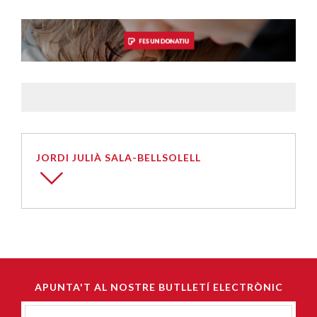
JORDI JULIÀ SALA-BELLSOLELL
APUNTA'T AL NOSTRE BUTLLETÍ ELECTRÒNIC