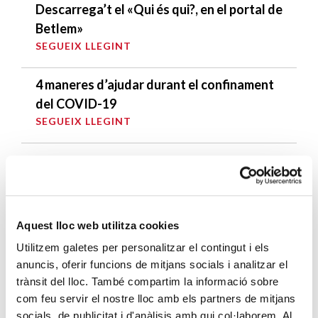
Descarrega’t el «Qui és qui?, en el portal de
Betlem»
SEGUEIX LLEGINT
4 maneres d’ajudar durant el confinament
del COVID-19
SEGUEIX LLEGINT
ENTRADES RELACIONADES
El 28% de les persones en situació de
sense llar tenen feina
Aquest lloc web utilitza cookies
SEGUEIX LLEGINT
Utilitzem galetes per personalitzar el contingut i els
anuncis, oferir funcions de mitjans socials i analitzar el
Eduard Sala: “Acompanyar és trepitjar de
trànsit del lloc. També compartim la informació sobre
puntetes la terra sagrada de les persones
com feu servir el nostre lloc amb els partners de mitjans
que acollim”
socials, de publicitat i d'anàlisis amb qui col·laborem. Al