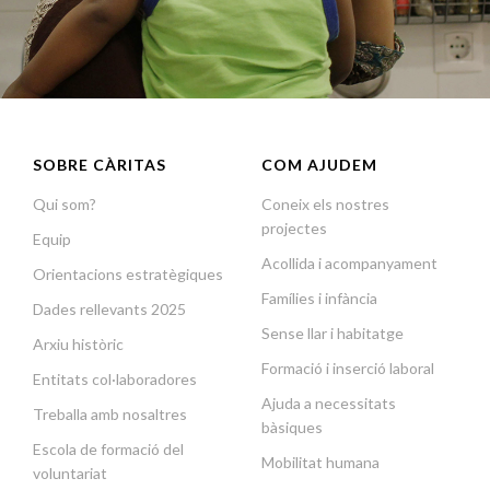
SOBRE CÀRITAS
COM AJUDEM
Qui som?
Coneix els nostres
projectes
Equip
Acollida i acompanyament
Orientacions estratègiques
Famílies i infància
Dades rellevants 2025
Sense llar i habitatge
Arxiu històric
Formació i inserció laboral
Entitats col·laboradores
Ajuda a necessitats
Treballa amb nosaltres
bàsiques
Escola de formació del
Mobilitat humana
voluntariat