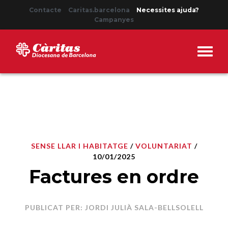
Contacte
Caritas.barcelona
Necessites ajuda?
Campanyes
SENSE LLAR I HABITATGE
/
VOLUNTARIAT
/
10/01/2025
Factures en ordre
PUBLICAT PER: JORDI JULIÀ SALA-BELLSOLELL