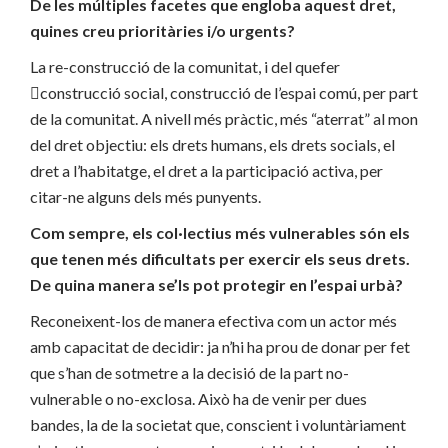
De les múltiples facetes que engloba aquest dret,
quines creu prioritàries i/o urgents?
La re-construcció de la comunitat, i del quefer
construcció social, construcció de l’espai comú, per part
de la comunitat. A nivell més pràctic, més “aterrat” al mon
del dret objectiu: els drets humans, els drets socials, el
dret a l’habitatge, el dret a la participació activa, per
citar-ne alguns dels més punyents.
Com sempre, els col·lectius més vulnerables són els
que tenen més dificultats per exercir els seus drets.
De quina manera se’ls pot protegir en l’espai urbà?
Reconeixent-los de manera efectiva com un actor més
amb capacitat de decidir: ja n’hi ha prou de donar per fet
que s’han de sotmetre a la decisió de la part no-
vulnerable o no-exclosa. Això ha de venir per dues
bandes, la de la societat que, conscient i voluntàriament