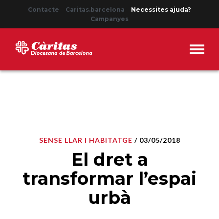
Contacte
Caritas.barcelona
Necessites ajuda?
Campanyes
SENSE LLAR I HABITATGE
/ 03/05/2018
El dret a
transformar l’espai
urbà