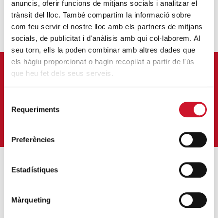
anuncis, oferir funcions de mitjans socials i analitzar el
trànsit del lloc. També compartim la informació sobre
com feu servir el nostre lloc amb els partners de mitjans
socials, de publicitat i d'anàlisis amb qui col·laborem. Al
seu torn, ells la poden combinar amb altres dades que
els hàgiu proporcionat o hagin recopilat a partir de l'ús
APUNTA'T AL NOSTRE BUTLLETÍ ELECTRÒNIC
que heu fet dels seus serveis.
Correu-
Selecció
E
*
Requeriments
de
M'HI VULL SUBSCRIURE
consentiment
Preferències
Estadístiques
ENTRADES MÉS POPULARS
Càritas adequa la seva acció social a les
Màrqueting
noves mesures excepcionals generades