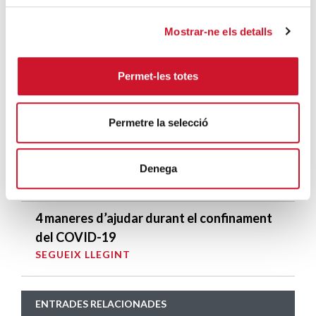
pel COVID-19
SEGUEIX LLEGINT
Mostrar-ne els detalls
Descarrega’t el manual de la corona
Permet-les totes
d’Advent
SEGUEIX LLEGINT
Permetre la selecció
Descarrega’t el «Qui és qui?, en el portal de
Betlem»
Denega
SEGUEIX LLEGINT
4 maneres d’ajudar durant el confinament
del COVID-19
SEGUEIX LLEGINT
ENTRADES RELACIONADES