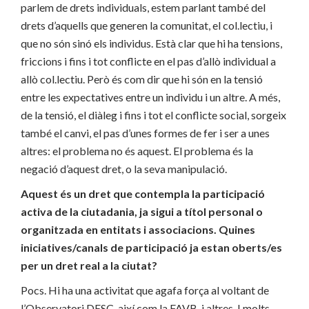
parlem de drets individuals, estem parlant també del
drets d’aquells que generen la comunitat, el col.lectiu, i
que no són sinó els individus. Està clar que hi ha tensions,
friccions i fins i tot conflicte en el pas d’allò individual a
allò col.lectiu. Però és com dir que hi són en la tensió
entre les expectatives entre un individu i un altre. A més,
de la tensió, el diàleg i fins i tot el conflicte social, sorgeix
també el canvi, el pas d’unes formes de fer i ser a unes
altres: el problema no és aquest. El problema és la
negació d’aquest dret, o la seva manipulació.
Aquest és un dret que contempla la participació
activa de la ciutadania, ja sigui a títol personal o
organitzada en entitats i associacions. Quines
iniciatives/canals de participació ja estan oberts/es
per un dret real a la ciutat?
Pocs. Hi ha una activitat que agafa força al voltant de
l’Observatori DESC, així com la FAVB, i altres. I molts