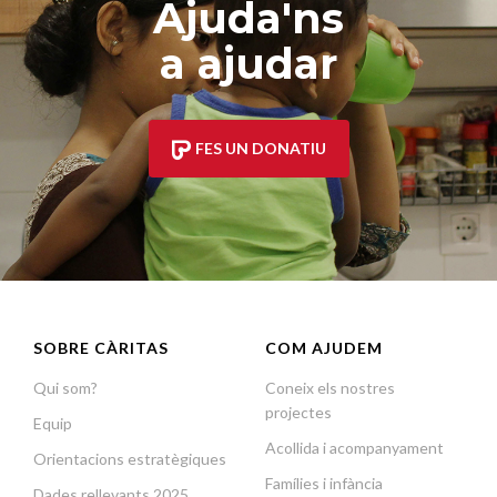
Ajuda'ns
a ajudar
FES UN DONATIU
SOBRE CÀRITAS
COM AJUDEM
Qui som?
Coneix els nostres
projectes
Equip
Acollida i acompanyament
Orientacions estratègiques
Famílies i infància
Dades rellevants 2025