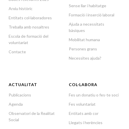
Sense llar i habitatge
Arxiu històric
Formació i inserció laboral
Entitats col·laboradores
Ajuda a necessitats
Treballa amb nosaltres
bàsiques
Escola de formació del
Mobilitat humana
voluntariat
Persones grans
Contacte
Necessites ajuda?
ACTUALITAT
COL·LABORA
Publicacions
Fes un donatiu o fes-te soci
Agenda
Fes voluntariat
Observatori de la Realitat
Entitats amb cor
Social
Llegats i herències