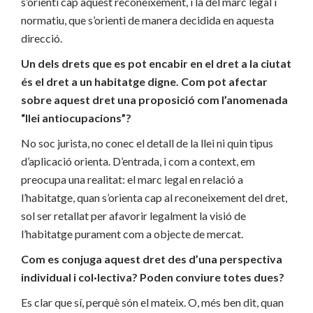
s’orienti cap aquest reconeixement, i la del marc legal i
normatiu, que s’orienti de manera decidida en aquesta
direcció.
Un dels drets que es pot encabir en el dret a la ciutat
és el dret a un habitatge digne. Com pot afectar
sobre aquest dret una proposició com l’anomenada
“llei antiocupacions”?
No soc jurista, no conec el detall de la llei ni quin tipus
d’aplicació orienta. D’entrada, i com a context, em
preocupa una realitat: el marc legal en relació a
l’habitatge, quan s’orienta cap al reconeixement del dret,
sol ser retallat per afavorir legalment la visió de
l’habitatge purament com a objecte de mercat.
Com es conjuga aquest dret des d’una perspectiva
individual i col·lectiva? Poden conviure totes dues?
Es clar que sí, perquè són el mateix. O, més ben dit, quan