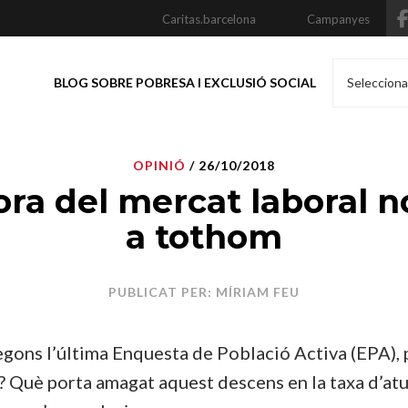
Caritas.barcelona
Campanyes
BLOG SOBRE POBRESA I EXCLUSIÓ SOCIAL
Selecciona
OPINIÓ
/ 26/10/2018
ora del mercat laboral n
a tothom
PUBLICAT PER: MÍRIAM FEU
segons l’última Enquesta de Població Activa (EPA), 
 Què porta amagat aquest descens en la taxa d’atu