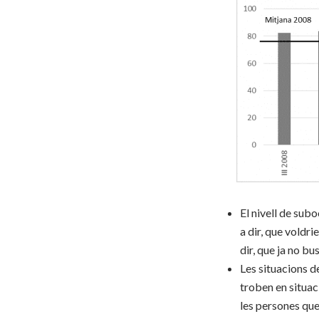
El nivell de sub
a dir, que voldr
dir, que ja no b
Les situacions d
troben en situac
les persones que 