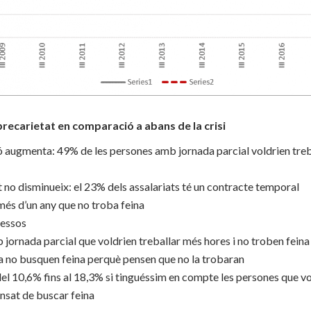
recarietat en comparació a abans de la crisi
 augmenta: 49% de les persones amb jornada parcial voldrien treb
 no disminueix: el 23% dels assalariats té un contracte temporal
més d’un any que no troba feina
ressos
ornada parcial que voldrien treballar més hores i no troben feina
a no busquen feina perquè pensen que no la trobaran
 del 10,6% fins al 18,3% si tinguéssim en compte les persones que v
ansat de buscar feina