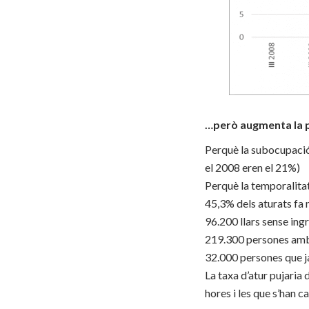
…però augmenta la p
Perquè la subocupació
el 2008 eren el 21%)
Perquè la temporalitat
45,3% dels aturats fa 
96.200 llars sense ing
219.300 persones amb j
32.000 persones que j
La taxa d’atur pujaria
hores i les que s’han c