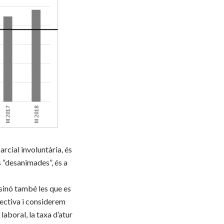
rcial involuntària, és
s “desanimades”, és a
 sinó també les que es
pectiva i considerem
laboral, la taxa d’atur