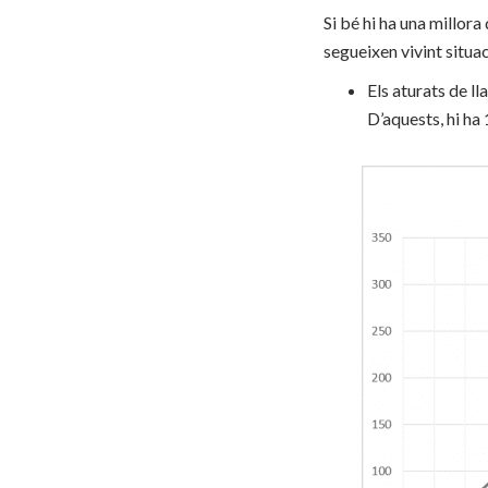
Si bé hi ha una millora
segueixen vivint situa
Els aturats de l
D’aquests, hi ha