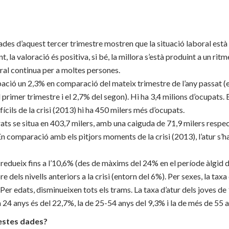
dades d’aquest tercer trimestre mostren que la situació laboral està
, la valoració és positiva, si bé, la millora s’està produint a un ritme
ral continua per a moltes persones.
ció un 2,3% en comparació del mateix trimestre de l’any passat (
l primer trimestre i el 2,7% del segon). Hi ha 3,4 milions d’ocupats
cils de la crisi (2013) hi ha 450 milers més d’ocupats.
ats se situa en 403,7 milers, amb una caiguda de 71,9 milers respec
 En comparació amb els pitjors moments de la crisi (2013), l’atur s’
 redueix fins a l’10,6% (des de màxims del 24% en el període àlgid de
e dels nivells anteriors a la crisi (entorn del 6%). Per sexes, la tax
 Per edats, disminueixen tots els trams. La taxa d’atur dels joves de
a 24 anys és del 22,7%, la de 25-54 anys del 9,3% i la de més de 55 
estes dades?