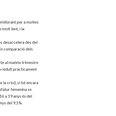
 millorant per a moltes
 molt lent, i la
es desaccelera des del
. En comparació dels
te al mateix trimestre
ha reduït pràcticament
 la crisi), si bé encara
a d’atur femenina se
 16 a 19 anys és del
anys del 9,1%.