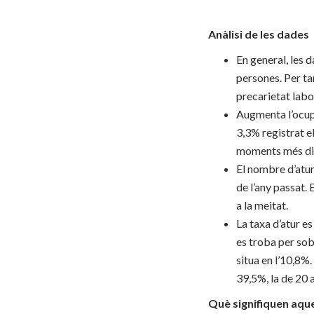
Anàlisi de les dades
En general, les 
persones. Per tant
precarietat labo
Augmenta l’ocupa
3,3% registrat e
moments més difí
El nombre d’atur
de l’any passat.
a la meitat.
La taxa d’atur es
es troba per sobr
situa en l’10,8%.
39,5%, la de 20 
Què signifiquen aqu