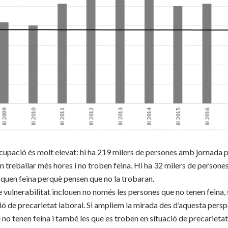
ocupació és molt elevat: hi ha 219 milers de persones amb jornada pa
ien treballar més hores i no troben feina. Hi ha 32 milers de persone
usquen feina perquè pensen que no la trobaran.
e vulnerabilitat inclouen no només les persones que no tenen feina,
ió de precarietat laboral. Si ampliem la mirada des d’aquesta pers
no tenen feina i també les que es troben en situació de precarietat 