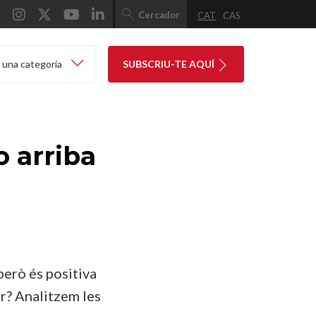
Cercador
CAT
CAS
 una categoria
SUBSCRIU-TE AQUÍ
o arriba
però és positiva
r? Analitzem les