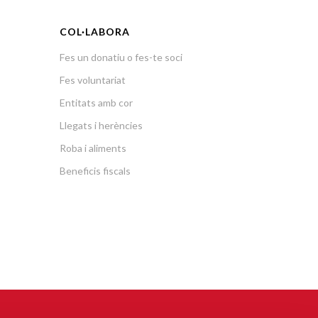
COL·LABORA
Fes un donatiu o fes-te soci
Fes voluntariat
Entitats amb cor
Llegats i herències
Roba i aliments
Beneficis fiscals