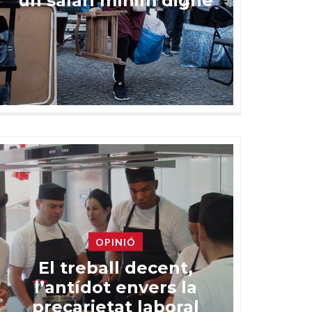
un salari mínim digne
OPINIÓ
El treball decent,
l’antídot envers la
precarietat laboral