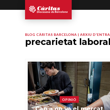
BLOG CÀRITAS BARCELONA | ARXIU D'ENTR
precarietat labora
OPINIÓ
Cap a on va el mercat