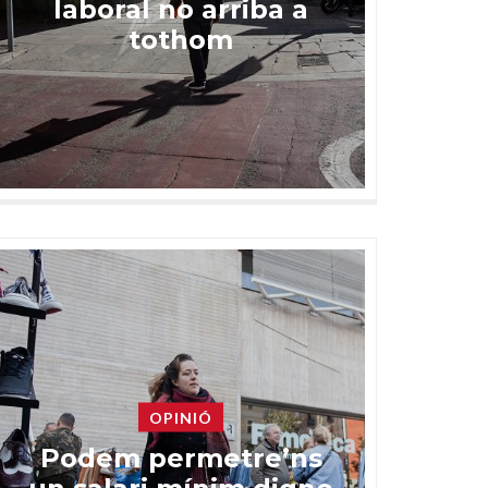
laboral no arriba a
tothom
OPINIÓ
Podem permetre’ns