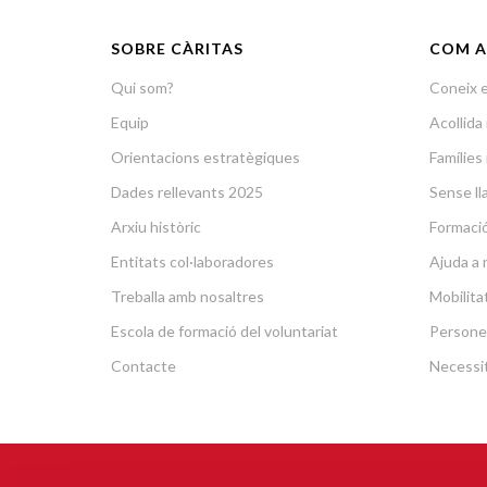
SOBRE CÀRITAS
COM A
Qui som?
Coneix e
Equip
Acollid
Orientacions estratègiques
Famílies 
Dades rellevants 2025
Sense lla
Arxiu històric
Formació 
Entitats col·laboradores
Ajuda a 
Treballa amb nosaltres
Mobilit
Escola de formació del voluntariat
Persone
Contacte
Necessit