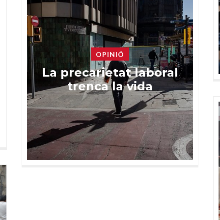
OPINIÓ
La precarietat laboral
trenca la vida