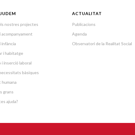
JUDEM
ACTUALITAT
ls nostres projectes
Publicacions
a i acompanyament
Agenda
i infància
Observatori de la Realitat Social
r i habitatge
i inserció laboral
necessitats bàsiques
at humana
s grans
es ajuda?