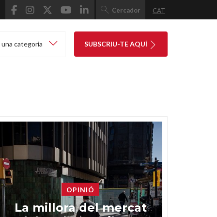
Cercador
CAT
 una categoria
SUBSCRIU-TE AQUÍ
OPINIÓ
La millora del mercat