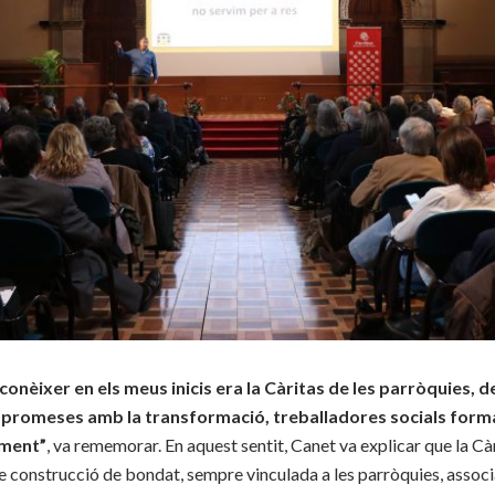
conèixer en els meus inicis era la Càritas de les parròquies, d
promeses amb la transformació, treballadores socials form
ament”
, va rememorar. En aquest sentit, Canet va explicar que la Càr
e construcció de bondat, sempre vinculada a les parròquies, associa