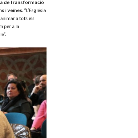
na de transformació
ns i veïnes
. “L’Església
 animar a tots els
m per a la
e”.