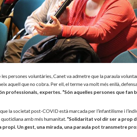
e les persones voluntàries, Canet va admetre que la paraula voluntari
ix aquell que no cobra. Per ell, el terme va molt més enllà, defens
n professionals, expertes. “Són aquelles persones que fan bé
 que la societat post-COVID està marcada per l’infantilisme i l’indi
da quotidiana amb més humanitat.
“Solidaritat vol dir ser a prop de
 a propi. Un gest, una mirada, una paraula pot transmetre prox