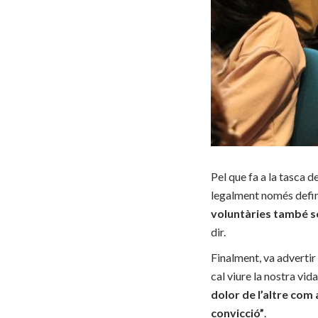
Pel que fa a la tasca d
legalment només define
voluntàries també só
dir.
Finalment, va advertir
cal viure la nostra vi
dolor de l’altre com
convicció”
.