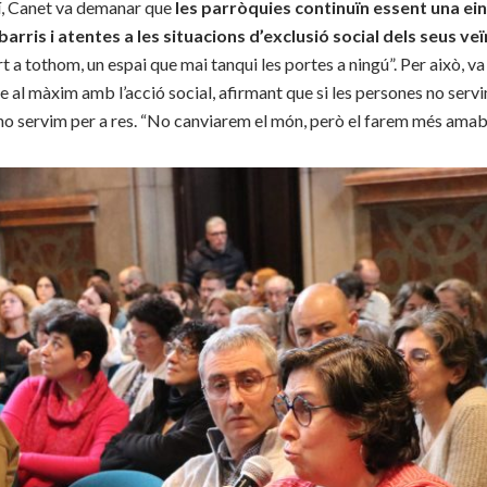
xí, Canet va demanar que
les parròquies continuïn essent una ei
barris i atentes a les situacions d’exclusió social dels seus veï
t a tothom, un espai que mai tanqui les portes a ningú”. Per això, va
e al màxim amb l’acció social, afirmant que si les persones no servi
no servim per a res. “No canviarem el món, però el farem més amabl