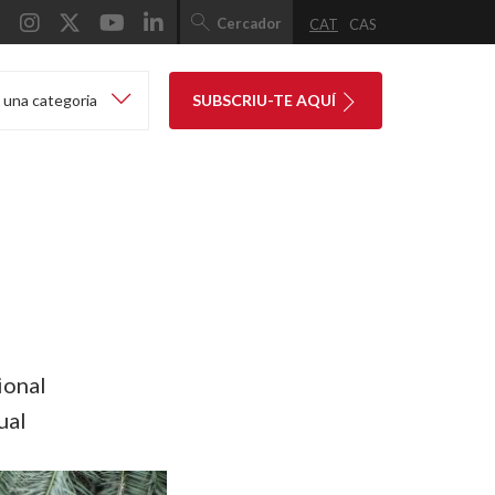
Cercador
CAT
CAS
 una categoria
SUBSCRIU-TE AQUÍ
ional
ual