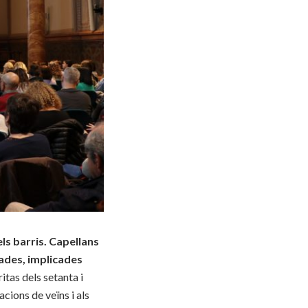
els barris. Capellans
ades, implicades
itas dels setanta i
cions de veïns i als