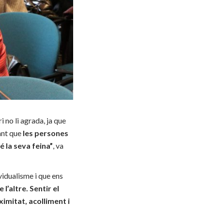
 no li agrada, ja que
ant que
les persones
 la seva feina”
, va
vidualisme i que ens
 l’altre. Sentir el
imitat, acolliment i