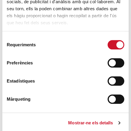
socials, de publicitat i d'anàlisis amb qui col·laborem. Al
i 2019
seu torn, ells la poden combinar amb altres dades que
SEGUEIX LLEGINT
els hàgiu proporcionat o hagin recopilat a partir de l'ús
que heu fet dels seus serveis.
Més de 500 persones participen en la 2a
edició de la Fira No M’aturo de Càritas
Selecció
Barcelona
Requeriments
de
SEGUEIX LLEGINT
consentiment
Preferències
La cara oculta de la Reforma Laboral
espanyola
SEGUEIX LLEGINT
Estadístiques
Màrqueting
DARRERES ENTRADES
Càritas expressa la seva preocupació per
la situació a Ceuta i fa una crida a la
Mostrar-ne els detalls
protecció de la dignitat humana