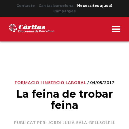
Contacte
Caritas.barcelona
Necessites ajuda?
Campanyes
FORMACIÓ I INSERCIÓ LABORAL
/ 04/05/2017
La feina de trobar
feina
PUBLICAT PER: JORDI JULIÀ SALA-BELLSOLELL