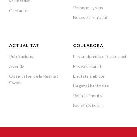
voluntariat
Persones grans
Contacte
Necessites ajuda?
ACTUALITAT
COL·LABORA
Publicacions
Fes un donatiu o fes-te soci
Agenda
Fes voluntariat
Observatori de la Realitat
Entitats amb cor
Social
Llegats i herències
Roba i aliments
Beneficis fiscals