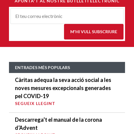
APUNTA'T AL NOSTRE BUTLLETÍ ELECTRÒNIC
Correu-
E
*
M'HI VULL SUBSCRIURE
ENTRADES MÉS POPULARS
Càritas adequa la seva acció social a les
noves mesures excepcionals generades
pel COVID-19
SEGUEIX LLEGINT
Descarrega’t el manual de la corona
d’Advent