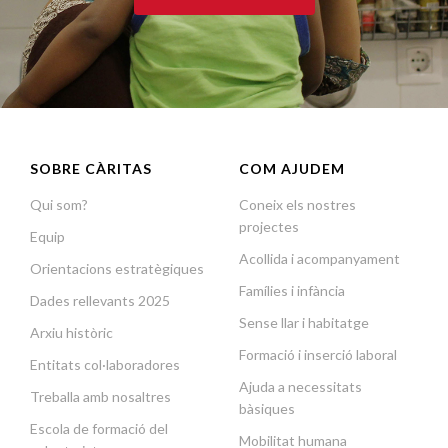
SOBRE CÀRITAS
COM AJUDEM
Qui som?
Coneix els nostres
projectes
Equip
Acollida i acompanyament
Orientacions estratègiques
Famílies i infància
Dades rellevants 2025
Sense llar i habitatge
Arxiu històric
Formació i inserció laboral
Entitats col·laboradores
Ajuda a necessitats
Treballa amb nosaltres
bàsiques
Escola de formació del
Mobilitat humana