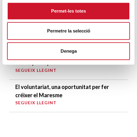
SEGUEIX LLEGINT
Permet-les totes
Càritas Barcelona acompanya més de
4.100 persones en el dispositiu
Permetre la selecció
extraordinari de regularització
SEGUEIX LLEGINT
Denega
La campana que canvia vides
SEGUEIX LLEGINT
El voluntariat, una oportunitat per fer
créixer el Maresme
SEGUEIX LLEGINT