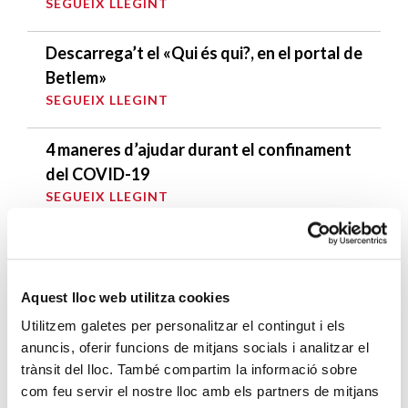
SEGUEIX LLEGINT
Descarrega’t el «Qui és qui?, en el portal de
Betlem»
SEGUEIX LLEGINT
4 maneres d’ajudar durant el confinament
del COVID-19
SEGUEIX LLEGINT
ENTRADES RELACIONADES
Moda re- arriba a Mataró: una botiga de
Aquest lloc web utilitza cookies
roba amb compromís social
Utilitzem galetes per personalitzar el contingut i els
SEGUEIX LLEGINT
anuncis, oferir funcions de mitjans socials i analitzar el
trànsit del lloc. També compartim la informació sobre
com feu servir el nostre lloc amb els partners de mitjans
La COVID-19 desfà la recuperació del 2018