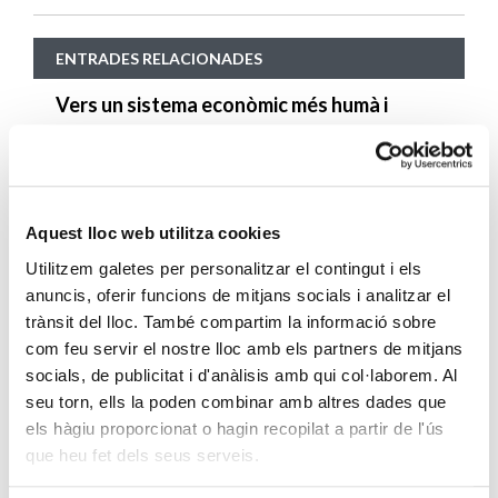
ENTRADES RELACIONADES
Vers un sistema econòmic més humà i
sostenible
SEGUEIX LLEGINT
La qualitat humana de la nostra societat
Aquest lloc web utilitza cookies
SEGUEIX LLEGINT
Utilitzem galetes per personalitzar el contingut i els
anuncis, oferir funcions de mitjans socials i analitzar el
No qualsevol treball, sinó un treball
trànsit del lloc. També compartim la informació sobre
decent
com feu servir el nostre lloc amb els partners de mitjans
SEGUEIX LLEGINT
socials, de publicitat i d'anàlisis amb qui col·laborem. Al
seu torn, ells la poden combinar amb altres dades que
1.000 persones aconsegueixen un
els hàgiu proporcionat o hagin recopilat a partir de l'ús
que heu fet dels seus serveis.
contracte laboral en un any i mig a través
de Feina amb Cor de Càritas Diocesana de