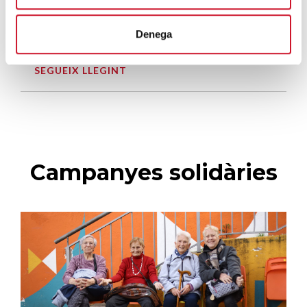
El voluntariat, una oportunitat per fer
Denega
créixer el Maresme
SEGUEIX LLEGINT
Campanyes solidàries