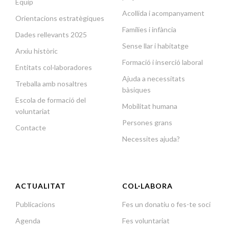
Equip
Acollida i acompanyament
Orientacions estratègiques
Famílies i infància
Dades rellevants 2025
Sense llar i habitatge
Arxiu històric
Formació i inserció laboral
Entitats col·laboradores
Ajuda a necessitats
Treballa amb nosaltres
bàsiques
Escola de formació del
Mobilitat humana
voluntariat
Persones grans
Contacte
Necessites ajuda?
ACTUALITAT
COL·LABORA
Publicacions
Fes un donatiu o fes-te soci
Agenda
Fes voluntariat