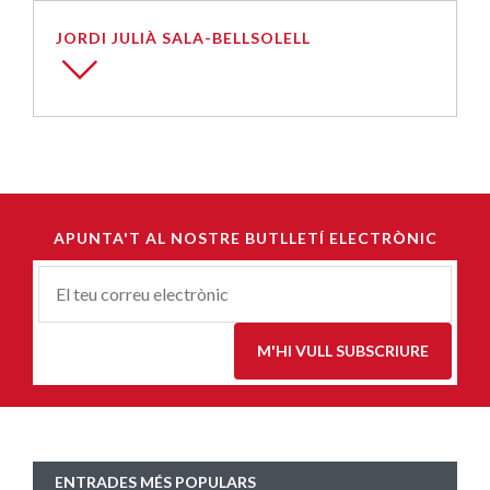
JORDI JULIÀ SALA-BELLSOLELL
APUNTA'T AL NOSTRE BUTLLETÍ ELECTRÒNIC
Correu-
E
*
M'HI VULL SUBSCRIURE
ENTRADES MÉS POPULARS