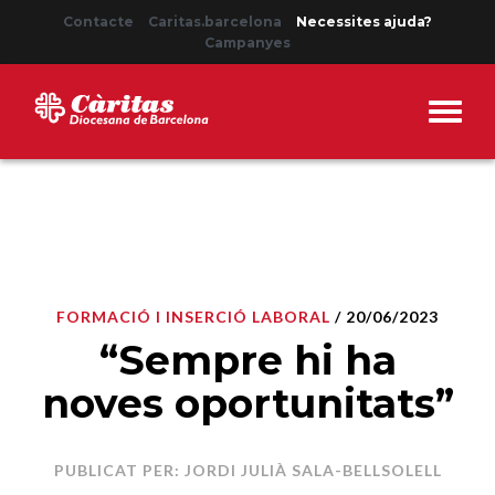
Contacte
Caritas.barcelona
Necessites ajuda?
Campanyes
FORMACIÓ I INSERCIÓ LABORAL
/ 20/06/2023
“Sempre hi ha
noves oportunitats”
PUBLICAT PER: JORDI JULIÀ SALA-BELLSOLELL