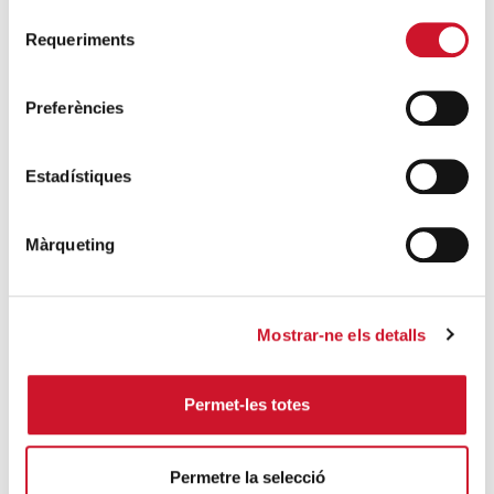
Barcelona
Selecció
Requeriments
de
SEGUEIX LLEGINT
consentiment
Preferències
DARRERES ENTRADES
Càritas expressa la seva preocupació per
Estadístiques
la situació a Ceuta i fa una crida a la
protecció de la dignitat humana
Màrqueting
SEGUEIX LLEGINT
Càritas Barcelona acompanya més de
Mostrar-ne els detalls
4.100 persones en el dispositiu
extraordinari de regularització
SEGUEIX LLEGINT
Permet-les totes
La campana que canvia vides
Permetre la selecció
SEGUEIX LLEGINT