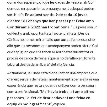
donar-los esperança, i que les dades de Feina amb Cor
demostren que amb l’acompanyament adequat poden
sortir-se’n.
En aquest sentit, 9 de cada 10 joves
d’entre 16 i 29 anys que han passat per Feina amb
Cor durant el 2022 han trobat feina
. “Els joves són un
col·lectiu amb oportunitats i potencialitats. Des de
Càritas no només mirem allò que busca l’empresa, sinó
allò que les persones que acompanyem poden oferir. Cal
que sàpiguen que ens tenen al seu costat durant tot el
procés de cerca de feina, i que si no defalleixen, l’oferta
laboral desitjada arribarà”, detalla Garcia.
Actualment, la Linda està treballant en una empresa que
ofereix serveis de neteja i manteniment, i per a ella és una
experiència que l’està ajudant a créixer com a persona i
com a professional.
“Mai havia treballat amb altres
persones, i el fet de tirar endavant una feina en
equip és molt gratificant”
, explica.