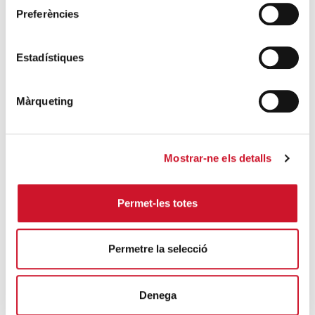
SEGUEIX LLEGINT
Preferències
Descarrega’t el manual de la corona
Estadístiques
d’Advent
SEGUEIX LLEGINT
Màrqueting
Descarrega’t el «Qui és qui?, en el portal de
Betlem»
SEGUEIX LLEGINT
Mostrar-ne els detalls
4 maneres d’ajudar durant el confinament
Permet-les totes
del COVID-19
SEGUEIX LLEGINT
Permetre la selecció
ENTRADES RELACIONADES
Denega
De mica en mica… s’omple la pica?