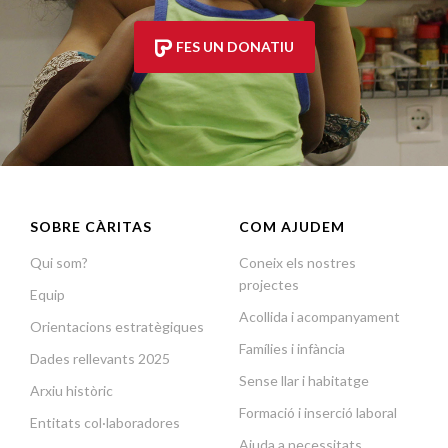
FES UN DONATIU
SOBRE CÀRITAS
COM AJUDEM
Qui som?
Coneix els nostres
projectes
Equip
Acollida i acompanyament
Orientacions estratègiques
Famílies i infància
Dades rellevants 2025
Sense llar i habitatge
Arxiu històric
Formació i inserció laboral
Entitats col·laboradores
Ajuda a necessitats