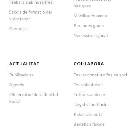
Treballa amb nosaltres
bàsiques
Escola de formació del
Mobilitat humana
voluntariat
Persones grans
Contacte
Necessites ajuda?
ACTUALITAT
COL·LABORA
Publicacions
Fes un donatiu o fes-te soci
Agenda
Fes voluntariat
Observatori de la Realitat
Entitats amb cor
Social
Llegats i herències
Roba i aliments
Beneficis fiscals