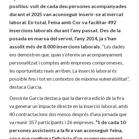
positius: vuit de cada deu persones acompanyades
durant el 2025 van aconseguir inserir-se al mercat
laboral. En total, Feina amb Cor va facilitar 492
insercions laborals durant l’any passat. Des de la
posada en marxa del servei, l’any 2014, ja s’han
assolit més de 8.000 insercions laborals.
“Les dades
ens demostren que, quan s’ofereix un acompanyament
personalitzat i comptes amb empreses compromeses,
les oportunitats reals arriben. La inserció laboral és
possible fins i tot en contextos de màxima vulnerabilitat”,
destaca Garcia.
Dessirée Garcia destaca que la darrera edició de la fira
va generar un impacte directe en la inserció laboral, amb
40 contractacions dos mesos després d’una jornada que
va reunir 357 participants i 26 empreses.
“1 de cada 10
persones assistents a la fira van aconseguir feina,
cosa que confirma l’eficàcia d’un acompanyament