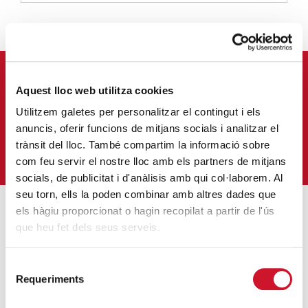
APUNTA'T AL NOSTRE BUTLLETÍ ELECTRÒNIC
Aquest lloc web utilitza cookies
Correu-
Utilitzem galetes per personalitzar el contingut i els
E
*
anuncis, oferir funcions de mitjans socials i analitzar el
trànsit del lloc. També compartim la informació sobre
M'HI VULL SUBSCRIURE
com feu servir el nostre lloc amb els partners de mitjans
socials, de publicitat i d'anàlisis amb qui col·laborem. Al
seu torn, ells la poden combinar amb altres dades que
els hàgiu proporcionat o hagin recopilat a partir de l'ús
que heu fet dels seus serveis.
ENTRADES MÉS POPULARS
Càritas adequa la seva acció social a les
Selecció
noves mesures excepcionals generades
Requeriments
de
pel COVID-19
consentiment