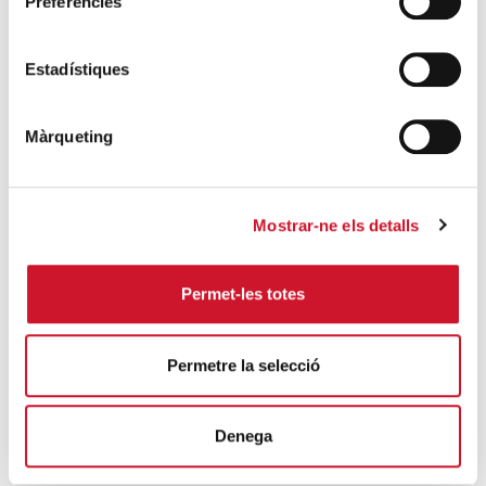
Preferències
ENTRADAS MÁS POPULARES
Un cambio renovador
Estadístiques
SIGUE LEYENDO
Màrqueting
Un ropero a la última moda
SIGUE LEYENDO
Mostrar-ne els detalls
Mucho más que comer
SIGUE LEYENDO
Permet-les totes
Endulzando la vida de los más pequeños
SIGUE LEYENDO
Permetre la selecció
ENTRADAS RELACIONADAS
Denega
El nuevo mercado laboral: el espejismo de