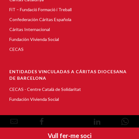
FiT – Fundació Formació i Treball
Confederación Cáritas Española
Cáritas Internacional
Fundación Vivienda Social
CECAS
ENTIDADES VINCULADAS A CÁRITAS DIOCESANA
DE BARCELONA
CECAS - Centre Català de Solidaritat
Fundación Vivienda Social
© Copyright 2026, Càritas Barcelona |
Aviso Legal
|
Vull fer-me soci
Política de Cookies
|
Política de privacidad