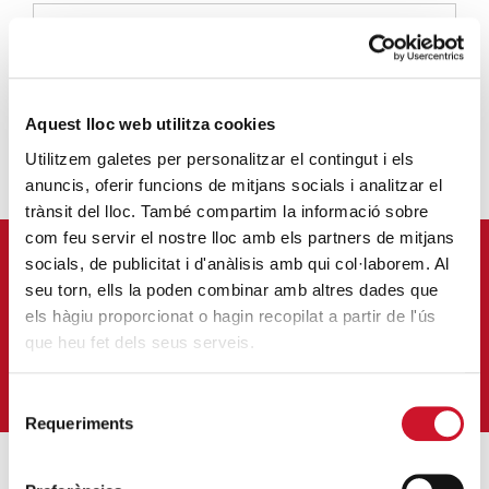
CÁRITAS DIOCESANA DE BARCELONA
infocaritas@caritas.barcelona
Aquest lloc web utilitza cookies
Utilitzem galetes per personalitzar el contingut i els
anuncis, oferir funcions de mitjans socials i analitzar el
trànsit del lloc. També compartim la informació sobre
com feu servir el nostre lloc amb els partners de mitjans
socials, de publicitat i d'anàlisis amb qui col·laborem. Al
APÚNTATE A NUESTRA NEWSLETTER
seu torn, ells la poden combinar amb altres dades que
Correu-
els hàgiu proporcionat o hagin recopilat a partir de l'ús
E
*
que heu fet dels seus serveis.
QUIERO SUSCRIBIRME
Selecció
Requeriments
de
consentiment