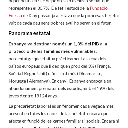
dependents en risc de pobresa o exclusió social, que
representen el 30,7%. De fet, l’estudi de la
Fundació
Foessa
de l’any passat ja alertava que la pobresa s’hereta:
vuit de cada deu nens pobres avui ho seran en el futur.
Panorama estatal
Espanya va destinar només un 1,3% del PIB a la
protecció de les famílies més vulnerables
,
percentatge que el situa pràcticament a la cua dels
països europeus que li dediquen prop del 3% (França,
Suècia i Regne Unit) o fins i tot més (Dinamarca ,
Noruega i Alemanya). En canvi, Espanya encapçala en
abandonament prematur dels estudis, amb el 19% dels
joves d’entre 18 i 24 anys.
La precarietat laboral és un fenomen cada vegada més
present en totes les capes de la societat, encara que
afecta en funció de les xarxes familiars i socials. Encara hi