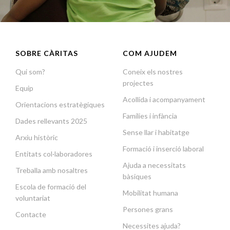
SOBRE CÀRITAS
COM AJUDEM
Qui som?
Coneix els nostres
projectes
Equip
Acollida i acompanyament
Orientacions estratègiques
Famílies i infància
Dades rellevants 2025
Sense llar i habitatge
Arxiu històric
Formació i inserció laboral
Entitats col·laboradores
Ajuda a necessitats
Treballa amb nosaltres
bàsiques
Escola de formació del
Mobilitat humana
voluntariat
Persones grans
Contacte
Necessites ajuda?