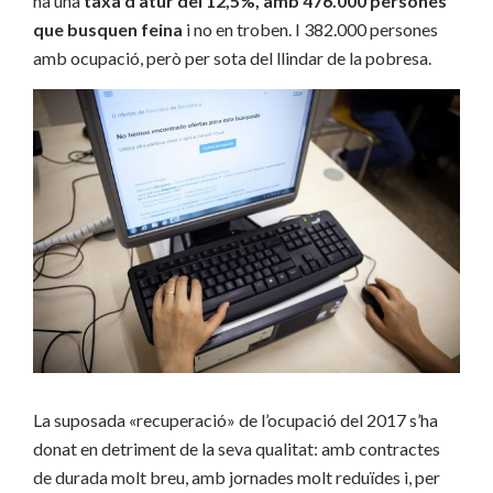
ha una
taxa d’atur del 12,5%, amb 476.000 persones
que busquen feina
i no en troben. I 382.000 persones
amb ocupació, però per sota del llindar de la pobresa.
La suposada «recuperació» de l’ocupació del 2017 s’ha
donat en detriment de la seva qualitat: amb contractes
de durada molt breu, amb jornades molt reduïdes i, per