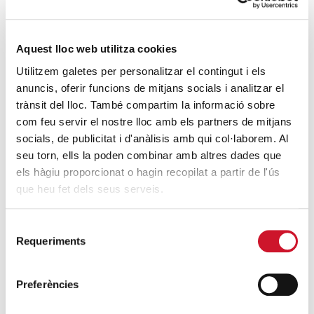
Descarrega’t el «Qui és qui?, en el portal de
Betlem»
Aquest lloc web utilitza cookies
SEGUEIX LLEGINT
Utilitzem galetes per personalitzar el contingut i els
4 maneres d’ajudar durant el confinament
anuncis, oferir funcions de mitjans socials i analitzar el
trànsit del lloc. També compartim la informació sobre
del COVID-19
com feu servir el nostre lloc amb els partners de mitjans
SEGUEIX LLEGINT
socials, de publicitat i d'anàlisis amb qui col·laborem. Al
seu torn, ells la poden combinar amb altres dades que
els hàgiu proporcionat o hagin recopilat a partir de l'ús
ENTRADES RELACIONADES
que heu fet dels seus serveis.
Càritas Diocesana de Barcelona participa a
la jornada «Treballadors pobres: l’exclusió
Selecció
social dins del mercat de treball»
Requeriments
de
SEGUEIX LLEGINT
consentiment
Preferències
Una de cada cinc persones que van