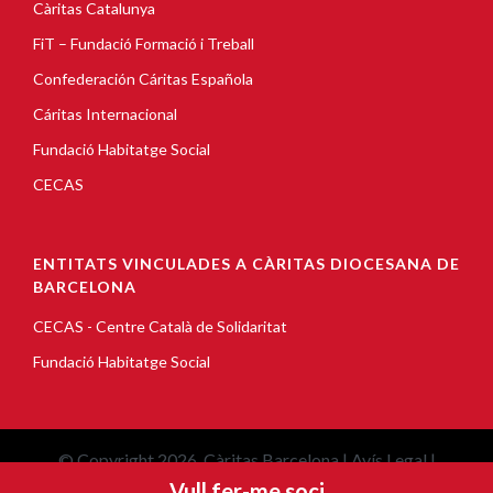
Càritas Catalunya
FiT – Fundació Formació i Treball
Confederación Cáritas Española
Cáritas Internacional
Fundació Habitatge Social
CECAS
ENTITATS VINCULADES A CÀRITAS DIOCESANA DE
BARCELONA
CECAS - Centre Català de Solidaritat
Fundació Habitatge Social
© Copyright 2026, Càritas Barcelona |
Avís Legal
|
Vull fer-me soci
Política de cookies
|
Política de privacitat