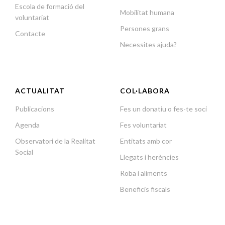
Escola de formació del
Mobilitat humana
voluntariat
Persones grans
Contacte
Necessites ajuda?
ACTUALITAT
COL·LABORA
Publicacions
Fes un donatiu o fes-te soci
Agenda
Fes voluntariat
Observatori de la Realitat
Entitats amb cor
Social
Llegats i herències
Roba i aliments
Beneficis fiscals