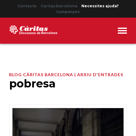
Contacte
Caritas.barcelona
Necessites ajuda?
Campanyes
BLOG CÀRITAS BARCELONA | ARXIU D'ENTRADES
pobresa