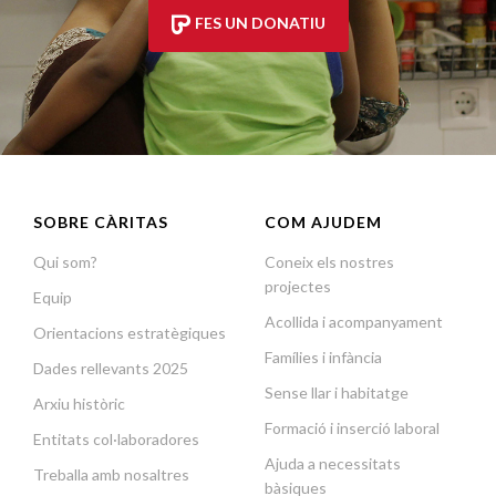
FES UN DONATIU
SOBRE CÀRITAS
COM AJUDEM
Qui som?
Coneix els nostres
projectes
Equip
Acollida i acompanyament
Orientacions estratègiques
Famílies i infància
Dades rellevants 2025
Sense llar i habitatge
Arxiu històric
Formació i inserció laboral
Entitats col·laboradores
Ajuda a necessitats
Treballa amb nosaltres
bàsiques