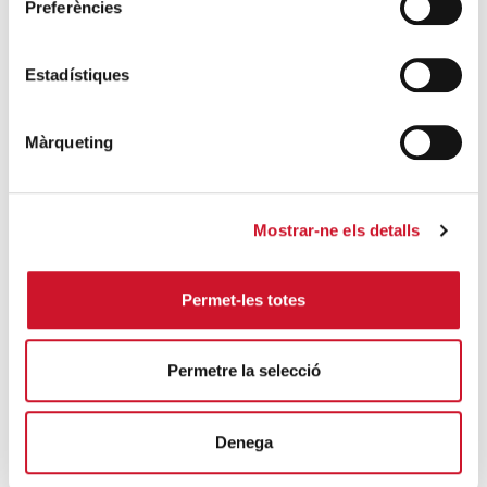
Preferències
Estadístiques
Màrqueting
ACOLLIDA I ACOMPANYAMENT
· 03/01/2018
Mostrar-ne els detalls
“Vivim en una societat en
què no té cabuda la
Permet-les totes
compassió”
STEPHEN BURGEN
Permetre la selecció
Stephen Burgen, voluntari de Càritas Diocesana de
Barcelona i periodista de The Guardian, entrevista
Denega
Adela Cor...