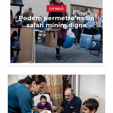
OPINIÓ
Podem permetre’ns un
salari mínim digne