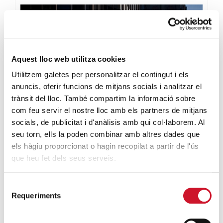
Aquest lloc web utilitza cookies
Utilitzem galetes per personalitzar el contingut i els
OPINIÓ
anuncis, oferir funcions de mitjans socials i analitzar el
La precarietat laboral
trànsit del lloc. També compartim la informació sobre
com feu servir el nostre lloc amb els partners de mitjans
trenca la vida
socials, de publicitat i d'anàlisis amb qui col·laborem. Al
seu torn, ells la poden combinar amb altres dades que
els hàgiu proporcionat o hagin recopilat a partir de l'ús
que heu fet dels seus serveis.
Selecció
Requeriments
de
consentiment