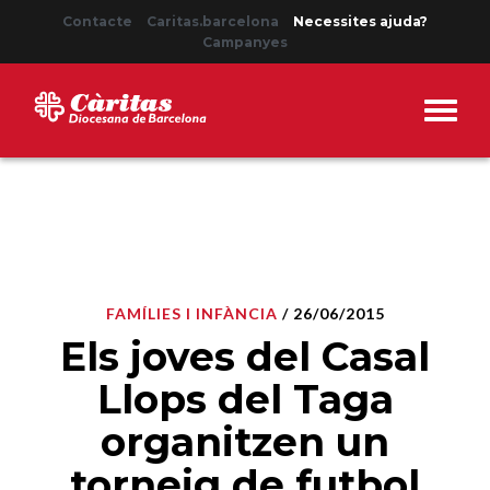
Contacte
Caritas.barcelona
Necessites ajuda?
Campanyes
FAMÍLIES I INFÀNCIA
/ 26/06/2015
Els joves del Casal
Llops del Taga
organitzen un
torneig de futbol