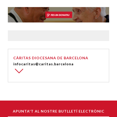
CÀRITAS DIOCESANA DE BARCELONA
infocaritas@caritas.barcelona
APUNTA'T AL NOSTRE BUTLLETÍ ELECTRÒNIC