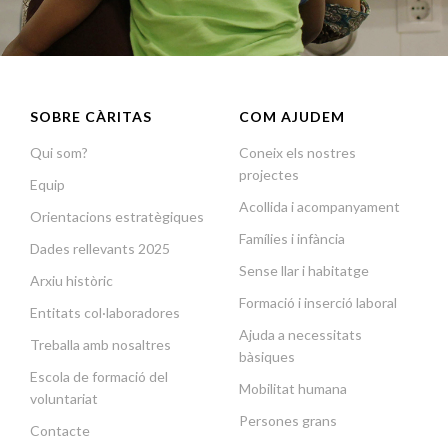
SOBRE CÀRITAS
COM AJUDEM
Qui som?
Coneix els nostres
projectes
Equip
Acollida i acompanyament
Orientacions estratègiques
Famílies i infància
Dades rellevants 2025
Sense llar i habitatge
Arxiu històric
Formació i inserció laboral
Entitats col·laboradores
Ajuda a necessitats
Treballa amb nosaltres
bàsiques
Escola de formació del
Mobilitat humana
voluntariat
Persones grans
Contacte