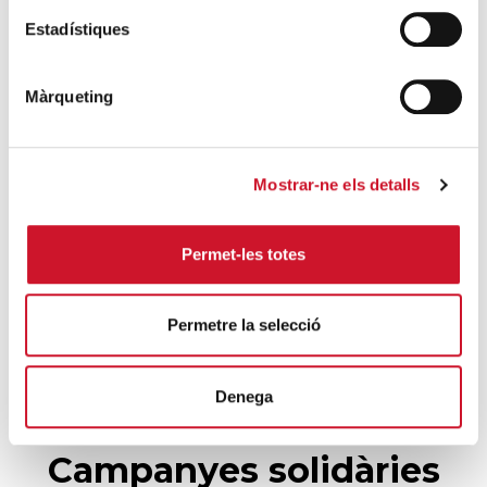
Càritas Barcelona acompanya més de
Estadístiques
4.100 persones en el dispositiu
extraordinari de regularització
Màrqueting
SEGUEIX LLEGINT
La campana que canvia vides
Mostrar-ne els detalls
SEGUEIX LLEGINT
El voluntariat, una oportunitat per fer
Permet-les totes
créixer el Maresme
SEGUEIX LLEGINT
Permetre la selecció
Denega
Campanyes solidàries