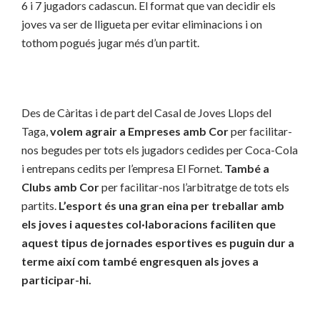
6 i 7 jugadors cadascun. El format que van decidir els
joves va ser de lligueta per evitar eliminacions i on
tothom pogués jugar més d’un partit.
Des de Càritas i de part del Casal de Joves Llops del
Taga,
volem agrair a Empreses amb Cor
per facilitar-
nos begudes per tots els jugadors cedides per Coca-Cola
i entrepans cedits per l’empresa El Fornet.
També a
Clubs amb Cor
per facilitar-nos l’arbitratge de tots els
partits.
L’esport és una gran eina per treballar amb
els joves i aquestes col·laboracions faciliten que
aquest tipus de jornades esportives es puguin dur a
terme així com també engresquen als joves a
participar-hi.