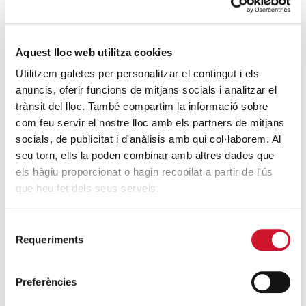
SEGUEIX LLEGINT
Estiu a Glamparetes
Aquest lloc web utilitza cookies
SEGUEIX LLEGINT
Utilitzem galetes per personalitzar el contingut i els
anuncis, oferir funcions de mitjans socials i analitzar el
Càritas i l’Ajuntament de Barcelona
trànsit del lloc. També compartim la informació sobre
acorden la continuïtat del centre obert
com feu servir el nostre lloc amb els partners de mitjans
Torre Baró
socials, de publicitat i d'anàlisis amb qui col·laborem. Al
SEGUEIX LLEGINT
seu torn, ells la poden combinar amb altres dades que
els hàgiu proporcionat o hagin recopilat a partir de l'ús
que heu fet dels seus serveis.
DARRERES ENTRADES
Selecció
Càritas expressa la seva preocupació per
Requeriments
de
la situació a Ceuta i fa una crida a la
consentiment
protecció de la dignitat humana
Preferències
SEGUEIX LLEGINT