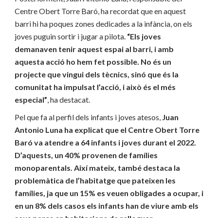
Centre Obert Torre Baró, ha recordat que en aquest
barri hi ha poques zones dedicades a la infància, on els
joves puguin sortir i jugar a pilota.
“Els joves
demanaven tenir aquest espai al barri, i amb
aquesta acció ho hem fet possible. No és un
projecte que vingui dels tècnics, sinó que és la
comunitat ha impulsat l’acció, i això és el més
especial”
, ha destacat.
Pel que fa al perfil dels infants i joves atesos,
Juan
Antonio Luna ha explicat que el Centre Obert Torre
Baró va atendre a 64 infants i joves durant el 2022.
D’aquests, un 40% provenen de famílies
monoparentals. Així mateix, també destaca la
problemàtica de l’habitatge que pateixen les
famílies, ja que un 15% es veuen obligades a ocupar, i
en un 8% dels casos els infants han de viure amb els