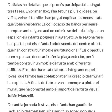
De Salas ha detallat que el procés participatiu ha tingut
tres fases. En primer lloc, s’ha fet una pluja d’idees, on
veïns, veïnes i famílies han pogut explicar les necessitats
que volien resoldre: La col·locació de bancs per seure,
comptar amb algun racó on cobrir-se del sol, designar un
espai on els infants poguessin jugar, etc. A la segona fase
han participat els infants i adolescents del centre obert,
que han construït un moble multifuncional. “Els objectius
eren repensar, decorar i refer la plaça exterior, però
també construir un moble de fusta amb diferents
utilitats. El moble ha estat elaborat íntegrament pels
joves, que també han col·laborat en la creació del mural”,
ha explicat. A finals de febrer van començar a pintar el
mural, que ha comptat amb el suport de l’artista visual
Julián Manzelli.
Durant la jornada festiva, els infants han gaudit de
l’actuació del mag Pep, s’ha servit un sopar popular i