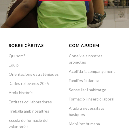
SOBRE CÀRITAS
COM AJUDEM
Qui som?
Coneix els nostres
projectes
Equip
Acollida i acompanyament
Orientacions estratègiques
Famílies i infància
Dades rellevants 2025
Sense llar i habitatge
Arxiu històric
Formació i inserció laboral
Entitats col·laboradores
Ajuda a necessitats
Treballa amb nosaltres
bàsiques
Escola de formació del
Mobilitat humana
voluntariat