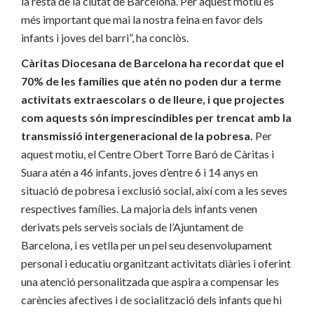
la resta de la ciutat de Barcelona. Per aquest motiu és
més important que mai la nostra feina en favor dels
infants i joves del barri”, ha conclòs.
Càritas Diocesana de Barcelona ha recordat que el
70% de les famílies que atén no poden dur a terme
activitats extraescolars o de lleure, i que projectes
com aquests són imprescindibles per trencat amb la
transmissió intergeneracional de la pobresa.
Per
aquest motiu, el Centre Obert Torre Baró de Càritas i
Suara atén a 46 infants, joves d’entre 6 i 14 anys en
situació de pobresa i exclusió social, així com a les seves
respectives famílies. La majoria dels infants venen
derivats pels serveis socials de l’Ajuntament de
Barcelona, i es vetlla per un pel seu desenvolupament
personal i educatiu organitzant activitats diàries i oferint
una atenció personalitzada que aspira a compensar les
carències afectives i de socialització dels infants que hi