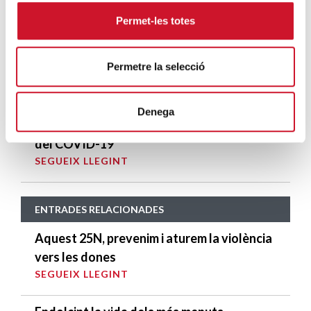
SEGUEIX LLEGINT
Permet-les totes
Descarrega’t el «Qui és qui?, en el portal de
Permetre la selecció
Betlem»
SEGUEIX LLEGINT
Denega
4 maneres d’ajudar durant el confinament
del COVID-19
SEGUEIX LLEGINT
ENTRADES RELACIONADES
Aquest 25N, prevenim i aturem la violència
vers les dones
SEGUEIX LLEGINT