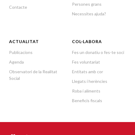
Persones grans
Contacte
Necessites ajuda?
ACTUALITAT
COL·LABORA
Publicacions
Fes un donatiu o fes-te soci
Agenda
Fes voluntariat
Observatori de la Realitat
Entitats amb cor
Social
Llegats i herències
Roba i aliments
Beneficis fiscals