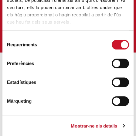
socials, de publicitat i d'anàlisis amb qui col·laborem. Al
APUNTA'T AL NOSTRE BUTLLETÍ ELECTRÒNIC
seu torn, ells la poden combinar amb altres dades que
els hàgiu proporcionat o hagin recopilat a partir de l'ús
Correu-
que heu fet dels seus serveis.
E
*
M'HI VULL SUBSCRIURE
Selecció
Requeriments
de
consentiment
Preferències
ENTRADES MÉS POPULARS
Estadístiques
Càritas adequa la seva acció social a les
noves mesures excepcionals generades
Màrqueting
pel COVID-19
SEGUEIX LLEGINT
Descarrega’t el manual de la corona
Mostrar-ne els detalls
d’Advent