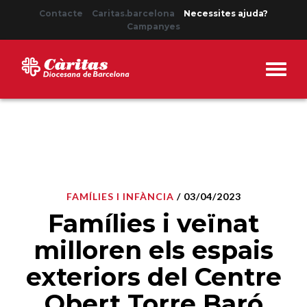
Contacte
Caritas.barcelona
Necessites ajuda?
Campanyes
FAMÍLIES I INFÀNCIA
/ 03/04/2023
Famílies i veïnat
milloren els espais
exteriors del Centre
Obert Torre Baró