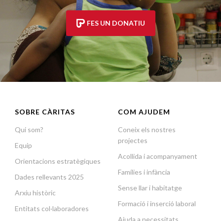
FES UN DONATIU
SOBRE CÀRITAS
COM AJUDEM
Qui som?
Coneix els nostres
projectes
Equip
Acollida i acompanyament
Orientacions estratègiques
Famílies i infància
Dades rellevants 2025
Sense llar i habitatge
Arxiu històric
Formació i inserció laboral
Entitats col·laboradores
Ajuda a necessitats