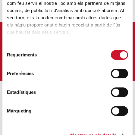
com feu servir el nostre lloc amb els partners de mitjans
socials, de publicitat i d'anàlisis amb qui col·laborem. Al
seu torn, ells la poden combinar amb altres dades que
els hàgiu proporcionat o hagin recopilat a partir de l'ús
que heu fet dels seus serveis.
APUNTA'T AL NOSTRE BUTLLETÍ ELECTRÒNIC
Correu-
Selecció
E
*
Requeriments
de
consentiment
M'HI VULL SUBSCRIURE
Preferències
Estadístiques
ENTRADES MÉS POPULARS
Màrqueting
Càritas adequa la seva acció social a les
noves mesures excepcionals generades
pel COVID-19