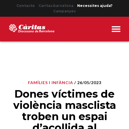
Contacte
Caritas.barcelona
Necessites ajuda?
Campanyes
FAMÍLIES I INFÀNCIA
/ 26/05/2023
Dones víctimes de
violència masclista
troben un espai
d’acollida al