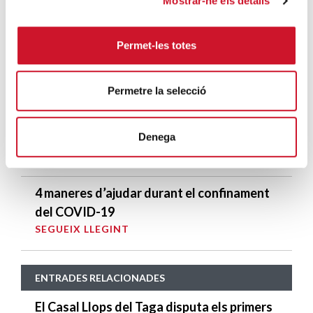
Mostrar-ne els detalls
SEGUEIX LLEGINT
Descarrega’t el manual de la corona
Permet-les totes
d’Advent
SEGUEIX LLEGINT
Permetre la selecció
Descarrega’t el «Qui és qui?, en el portal de
Betlem»
Denega
SEGUEIX LLEGINT
4 maneres d’ajudar durant el confinament
del COVID-19
SEGUEIX LLEGINT
ENTRADES RELACIONADES
El Casal Llops del Taga disputa els primers