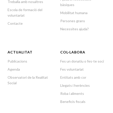
Treballa amb nosaltres
bàsiques
Escola de formació del
Mobilitat humana
voluntariat
Persones grans
Contacte
Necessites ajuda?
ACTUALITAT
COL·LABORA
Publicacions
Fes un donatiu o fes-te soci
Agenda
Fes voluntariat
Observatori de la Realitat
Entitats amb cor
Social
Llegats i herències
Roba i aliments
Beneficis fiscals