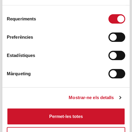
SIGUE LEYENDO
Selecció
Requeriments
de
Las vivencias de Almeda
consentiment
SIGUE LEYENDO
Preferències
ÚLTIMAS ENTRADAS
Estadístiques
Cáritas expresa su preocupación por la
situación en Ceuta y hace un llamamiento a
Màrqueting
la protección de la dignidad humana
SIGUE LEYENDO
Mostrar-ne els detalls
Cáritas Barcelona acompaña a más de
4.100 personas en el dispositivo
extraordinario de regularización
Permet-les totes
SIGUE LEYENDO