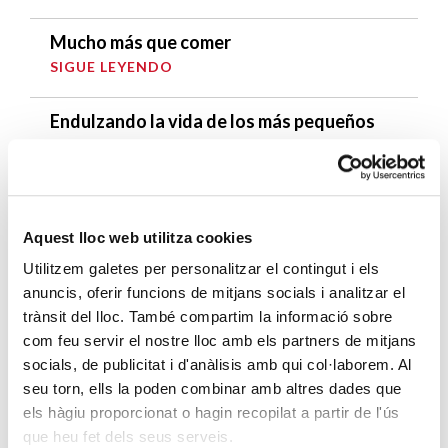
Mucho más que comer
SIGUE LEYENDO
Endulzando la vida de los más pequeños
SIGUE LEYENDO
ENTRADAS RELACIONADAS
Aquest lloc web utilitza cookies
¡Llegan las vacaciones!
Utilitzem galetes per personalitzar el contingut i els
SIGUE LEYENDO
anuncis, oferir funcions de mitjans socials i analitzar el
trànsit del lloc. També compartim la informació sobre
Más que un voluntariado: un encuentro
com feu servir el nostre lloc amb els partners de mitjans
entre generaciones que deja huella
socials, de publicitat i d'anàlisis amb qui col·laborem. Al
SIGUE LEYENDO
seu torn, ells la poden combinar amb altres dades que
els hàgiu proporcionat o hagin recopilat a partir de l'ús
que heu fet dels seus serveis.
Unas vacaciones que dan vida