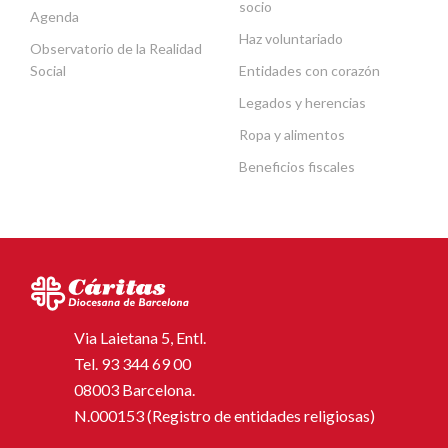
socio
Agenda
Haz voluntariado
Observatorio de la Realidad
Social
Entidades con corazón
Legados y herencias
Ropa y alimentos
Beneficios fiscales
Via Laietana 5, Entl.
Tel.
93 344 69 00
08003 Barcelona.
N.000153 (Registro de entidades religiosas)