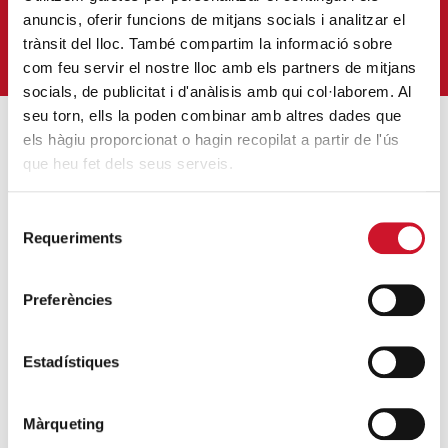
E
*
anuncis, oferir funcions de mitjans socials i analitzar el
trànsit del lloc. També compartim la informació sobre
QUIERO SUSCRIBIRME
com feu servir el nostre lloc amb els partners de mitjans
socials, de publicitat i d'anàlisis amb qui col·laborem. Al
seu torn, ells la poden combinar amb altres dades que
els hàgiu proporcionat o hagin recopilat a partir de l'ús
que heu fet dels seus serveis.
ENTRADAS MÁS POPULARES
Un cambio renovador
Selecció
SIGUE LEYENDO
Requeriments
de
consentiment
Un ropero a la última moda
Preferències
SIGUE LEYENDO
Mucho más que comer
Estadístiques
SIGUE LEYENDO
Màrqueting
Endulzando la vida de los más pequeños