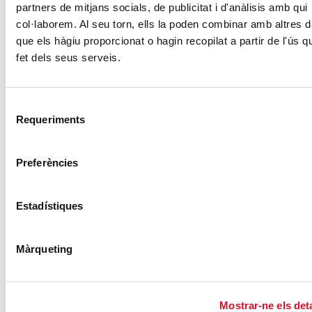
partners de mitjans socials, de publicitat i d'anàlisis amb qui
col·laborem. Al seu torn, ells la poden combinar amb altres 
Cáritas es amar
que els hàgiu proporcionat o hagin recopilat a partir de l'ús 
SIGUE LEYENDO
fet dels seus serveis.
ÚLTIMAS ENTRADAS
Selecció
Requeriments
Cáritas expresa su preocupación por la
de
consentiment
situación en Ceuta y hace un llamamiento a
la protección de la dignidad humana
Preferències
SIGUE LEYENDO
Estadístiques
Cáritas Barcelona acompaña a más de
4.100 personas en el dispositivo
Màrqueting
extraordinario de regularización
SIGUE LEYENDO
Mostrar-ne els deta
La campana que canvia vides