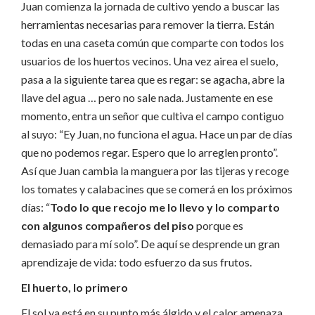
Juan comienza la jornada de cultivo yendo a buscar las
herramientas necesarias para remover la tierra. Están
todas en una caseta común que comparte con todos los
usuarios de los huertos vecinos. Una vez airea el suelo,
pasa a la siguiente tarea que es regar: se agacha, abre la
llave del agua … pero no sale nada. Justamente en ese
momento, entra un señor que cultiva el campo contiguo
al suyo: “Ey Juan, no funciona el agua. Hace un par de días
que no podemos regar. Espero que lo arreglen pronto”.
Así que Juan cambia la manguera por las tijeras y recoge
los tomates y calabacines que se comerá en los próximos
días: “
Todo lo que recojo me lo llevo y lo comparto
con algunos compañeros del piso
porque es
demasiado para mí solo”. De aquí se desprende un gran
aprendizaje de vida: todo esfuerzo da sus frutos.
El huerto, lo primero
El sol ya está en su punto más álgido y el calor amenaza