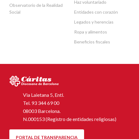
Haz voluntariado
Observatorio de la Realidad
Social
Entidades con corazón
Legados y herencias
Ropa y alimentos
Beneficios fiscales
Via Laietana 5, Entl.
Tel.
93 344 69 00
08003 Barcelona.
N.000153 (Registro de entidades religiosas)
PORTAL DE TRANSPARENCIA