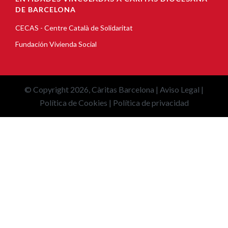
DE BARCELONA
CECAS - Centre Català de Solidaritat
Fundación Vivienda Social
© Copyright 2026, Càritas Barcelona |
Aviso Legal
|
Política de Cookies
|
Política de privacidad