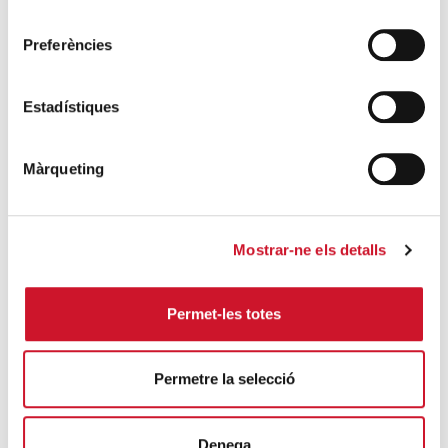
consentiment
Las personas mayores atendidas por
Cáritas celebran la fiesta de Navidad
Preferències
SIGUE LEYENDO
Estadístiques
Más de 80 personas mayores reciben el
diploma del taller de memoria de Cáritas
Màrqueting
en Singuerlín
SIGUE LEYENDO
Mostrar-ne els detalls
Hacerse compañía la una a la otra
SIGUE LEYENDO
Permet-les totes
Una fiesta de Navidad con mucha alegría y
hermandad
Permetre la selecció
SIGUE LEYENDO
Denega