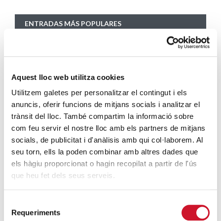
ENTRADAS MÁS POPULARES
Un cambio renovador
SIGUE LEYENDO
Aquest lloc web utilitza cookies
Un ropero a la última moda
Utilitzem galetes per personalitzar el contingut i els
SIGUE LEYENDO
anuncis, oferir funcions de mitjans socials i analitzar el
trànsit del lloc. També compartim la informació sobre
Mucho más que comer
com feu servir el nostre lloc amb els partners de mitjans
SIGUE LEYENDO
socials, de publicitat i d'anàlisis amb qui col·laborem. Al
seu torn, ells la poden combinar amb altres dades que
Endulzando la vida de los más pequeños
els hàgiu proporcionat o hagin recopilat a partir de l'ús
SIGUE LEYENDO
que heu fet dels seus serveis.
Selecció
ENTRADAS RELACIONADAS
Requeriments
de