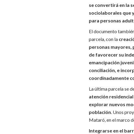
se convertirá en la 
sociolaborales que 
para personas adulta
El documento también 
parcela, con la
creaci
personas mayores, pa
de favorecer su ind
emancipación juvenil
conciliación, e inco
coordinadamente con
La última parcela se de
atención residencia
explorar nuevos mod
población
. Unos proy
Mataró, en el marco d
Integrarse en el barr