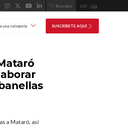
Buscador
CAT
CAS
a una categoría
SUSCRÍBETE AQUÍ
 Mataró
laborar
abanellas
as a Mataró, así