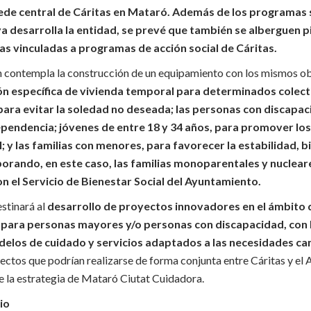
sede central de Cáritas en Mataró. Además de los programas 
ya desarrolla la entidad, se prevé que también se alberguen 
s vinculadas a programas de acción social de Cáritas.
contempla la construcción de un equipamiento con los mismos ob
ón específica de vivienda temporal para determinados colect
ra evitar la soledad no deseada; las personas con discapaci
ependencia; jóvenes de entre 18 y 34 años, para promover lo
; y las familias con menores, para favorecer la estabilidad, b
rporando, en este caso, las familias monoparentales y nuclear
 el Servicio de Bienestar Social del Ayuntamiento.
stinará al
desarrollo de proyectos innovadores en el ámbito d
l para personas mayores y/o personas con discapacidad, con 
elos de cuidado y servicios adaptados a las necesidades ca
ectos que podrían realizarse de forma conjunta entre Cáritas y el
e la estrategia de Mataró Ciutat Cuidadora.
io