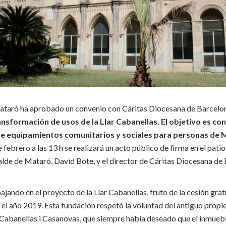
taró ha aprobado un convenio con Cáritas Diocesana de Barcelona, 
ansformación de usos de la Llar Cabanellas. El objetivo es con
 de equipamientos comunitarios y sociales para personas de M
de febrero a las 13 h se realizará un acto público de firma en el patio
alde de Mataró, David Bote, y el director de Cáritas Diocesana de B
bajando en el proyecto de la Llar Cabanellas, fruto de la cesión gra
el año 2019. Esta fundación respetó la voluntad del antiguo propiet
Cabanellas i Casanovas, que siempre había deseado que el inmueble