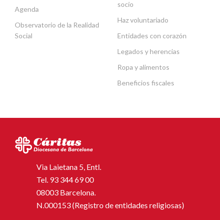
socio
Agenda
Haz voluntariado
Observatorio de la Realidad
Social
Entidades con corazón
Legados y herencias
Ropa y alimentos
Beneficios fiscales
Via Laietana 5, Entl.
Tel.
93 344 69 00
08003 Barcelona.
N.000153 (Registro de entidades religiosas)