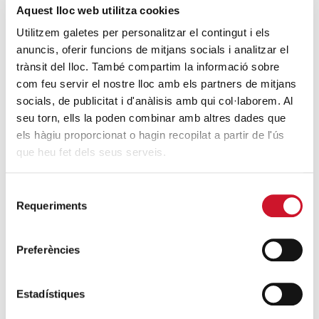
Aquest lloc web utilitza cookies
duró tres meses e incluía prácticas laborales. “La
experiencia fue muy útil, ya que aprendí a trabajar,
Utilitzem galetes per personalitzar el contingut i els
trabajando”, apunta.
anuncis, oferir funcions de mitjans socials i analitzar el
trànsit del lloc. També compartim la informació sobre
Carolina hizo las prácticas en Gadis, la cadena de
com feu servir el nostre lloc amb els partners de mitjans
supermercado gallega. Pocas semanas después de
socials, de publicitat i d'anàlisis amb qui col·laborem. Al
acabar su formación, esta empresa le ofreció un
seu torn, ells la poden combinar amb altres dades que
contrato. Desde hace más de siete meses trabaja en la
els hàgiu proporcionat o hagin recopilat a partir de l'ús
carnicería de esa superficie comercial. “Ahora he
que heu fet dels seus serveis.
conseguido un trabajo con condiciones buenas y además
he aprendido un oficio que me va a servir de por vida”,
Selecció
afirma.
Requeriments
de
consentiment
Carolina está muy contenta con su nuevo puesto de
trabajo, ya que “supone una oportunidad de cambio y de
Preferències
cosas nuevas”. “Cáritas me ha facilitado esa oportunidad.
Me siento muy bien como persona”.
Estadístiques