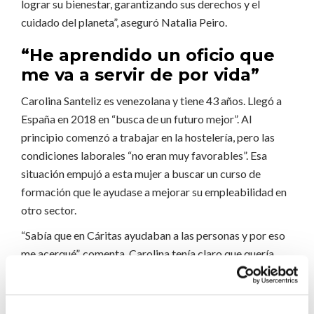
lograr su bienestar, garantizando sus derechos y el
cuidado del planeta”, aseguró Natalia Peiro.
“He aprendido un oficio que
me va a servir de por vida”
Carolina Santeliz es venezolana y tiene 43 años. Llegó a
España en 2018 en “busca de un futuro mejor”. Al
principio comenzó a trabajar en la hostelería, pero las
condiciones laborales “no eran muy favorables”. Esa
situación empujó a esta mujer a buscar un curso de
formación que le ayudase a mejorar su empleabilidad en
otro sector.
“Sabía que en Cáritas ayudaban a las personas y por eso
me acerqué”, comenta. Carolina tenía claro que quería
trabajar en el sector de la alimentación, por lo que se
apuntó a un curso de manipulación de alimentos a través
del programa de empleo de Cáritas Ávila. La formación