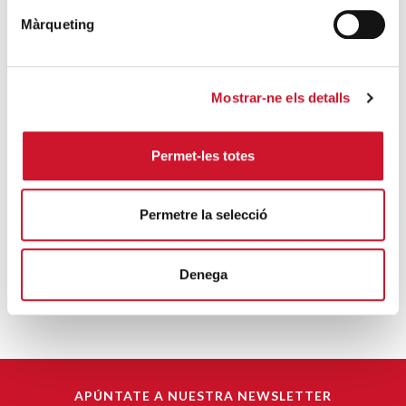
Màrqueting
Mostrar-ne els detalls
Permet-les totes
CÁRITAS DIOCESANA DE BARCELONA
Permetre la selecció
infocaritas@caritas.barcelona
Denega
APÚNTATE A NUESTRA NEWSLETTER