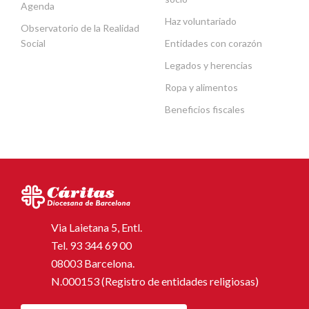
Agenda
Haz voluntariado
Observatorio de la Realidad
Social
Entidades con corazón
Legados y herencias
Ropa y alimentos
Beneficios fiscales
Via Laietana 5, Entl.
Tel.
93 344 69 00
08003 Barcelona.
N.000153 (Registro de entidades religiosas)