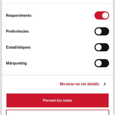
abierto. Feina amb Cor: el acompañamiento
como elemento clave para acceder al
Selecció
Requeriments
mercado de trabajo”
de
consentiment
SIGUE LEYENDO
Preferències
ÚLTIMAS ENTRADAS
Estadístiques
Cáritas expresa su preocupación por la
situación en Ceuta y hace un llamamiento a
Màrqueting
la protección de la dignidad humana
SIGUE LEYENDO
Mostrar-ne els detalls
Cáritas Barcelona acompaña a más de
4.100 personas en el dispositivo
extraordinario de regularización
Permet-les totes
SIGUE LEYENDO