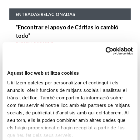
ENTRADAS RELACIONADAS
“Encontrar el apoyo de Cáritas lo cambió
todo”
SIGUE LEYENDO
Mentoría con alma: cuando acompañar
transforma vidas
Aquest lloc web utilitza cookies
SIGUE LEYENDO
Utilitzem galetes per personalitzar el contingut i els
anuncis, oferir funcions de mitjans socials i analitzar el
El servicio de acompañamiento a la
trànsit del lloc. També compartim la informació sobre
ocupación de Cáritas Barcelona, Feina amb
com feu servir el nostre lloc amb els partners de mitjans
Cor, consigue un 75% de inserciones
socials, de publicitat i d'anàlisis amb qui col·laborem. Al
SIGUE LEYENDO
seu torn, ells la poden combinar amb altres dades que
els hàgiu proporcionat o hagin recopilat a partir de l'ús
Presentación del informe “Nadando a mar
que heu fet dels seus serveis.