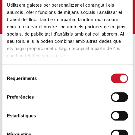
Correu-
Utilitzem galetes per personalitzar el contingut i els
E
*
anuncis, oferir funcions de mitjans socials i analitzar el
QUIERO SUSCRIBIRME
trànsit del lloc. També compartim la informació sobre
com feu servir el nostre lloc amb els partners de mitjans
socials, de publicitat i d'anàlisis amb qui col·laborem. Al
seu torn, ells la poden combinar amb altres dades que
els hàgiu proporcionat o hagin recopilat a partir de l'ús
ENTRADAS MÁS POPULARES
que heu fet dels seus serveis.
Un cambio renovador
Selecció
SIGUE LEYENDO
Requeriments
de
consentiment
Un ropero a la última moda
Preferències
SIGUE LEYENDO
Mucho más que comer
Estadístiques
SIGUE LEYENDO
Màrqueting