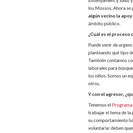
Ensenyament y Salut ya
los Mossos. Ahora se 
algún vecino la apoy
ámbito público.
¿Cuál es el proceso 
Puede venir de urgenci
planteando qué tipo de 
También contamos con 
laborales para búsqued
los niños. Somos un eq
otros.
Y con el agresor, ¿q
Tenemos el
Programa 
trabajar el tema de la
su comportamiento hace
voluntaria: deben quer