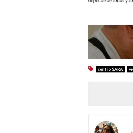
depende de todos y to
centro SARA
vi