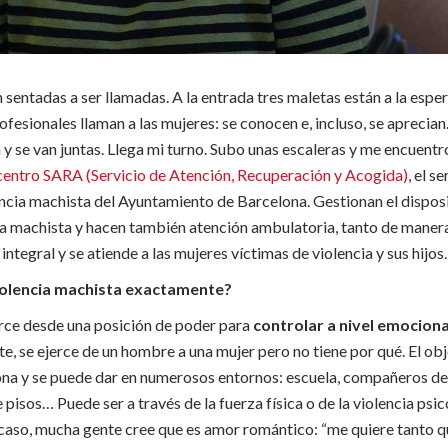
sentadas a ser llamadas. A la entrada tres maletas están a la espe
ofesionales llaman a las mujeres: se conocen e, incluso, se aprecian
y se van juntas. Llega mi turno. Subo unas escaleras y me encuent
centro SARA (Servicio de Atención, Recuperación y Acogida)
, el s
encia machista del Ayuntamiento de Barcelona. Gestionan el dispos
cia machista y hacen también atención ambulatoria, tanto de maner
integral y se atiende a las mujeres víctimas de violencia y sus hijos.
violencia machista exactamente?
erce desde una posición de poder para
controlar a nivel emocional
, se ejerce de un hombre a una mujer pero no tiene por qué. El obj
ona y se puede dar en numerosos entornos: escuela, compañeros de 
pisos… Puede ser a través de la fuerza física o de la violencia psi
o caso, mucha gente cree que es amor romántico: “me quiere tanto 