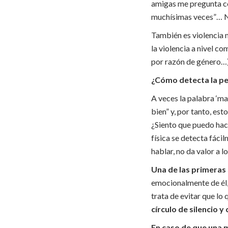
amigas me pregunta con
muchísimas veces”… No 
También es violencia ma
la violencia a nivel c
por razón de género…)
¿Cómo detecta la pe
A veces la palabra ‘ma
bien” y, por tanto, est
¿Siento que puedo hace
física se detecta fáci
hablar, no da valor a l
Una de las primeras 
emocionalmente de él, 
trata de evitar que lo
círculo de silencio y
En caso de que una m