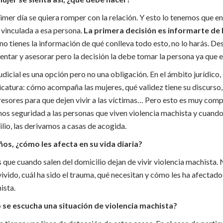
primer día se quiera romper con la relación. Y esto lo tenemos que 
 vinculada a esa persona.
La primera decisión es informarte de l
i no tienes la información de qué conlleva todo esto, no lo harás. D
ntar y asesorar pero la decisión la debe tomar la persona ya que e
udicial es una opción pero no una obligación. En el ámbito jurídico
icatura: cómo acompaña las mujeres, qué validez tiene su discurso
resores para que dejen vivir a las víctimas… Pero esto es muy comp
mos seguridad a las personas que viven violencia machista y cuando
lio, las derivamos a casas de acogida.
iños, ¿cómo les afecta en su vida diaria?
 que cuando salen del domicilio dejan de vivir violencia machista. 
ivido, cuál ha sido el trauma, qué necesitan y cómo les ha afectado 
ista.
o se escucha una situación de violencia machista?