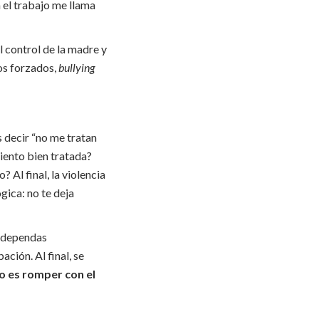
n el trabajo me llama
el control de la madre y
ios forzados,
bullying
s decir “no me tratan
siento bien tratada?
 Al final, la violencia
gica: no te deja
 dependas
ción. Al final, se
o es romper con el