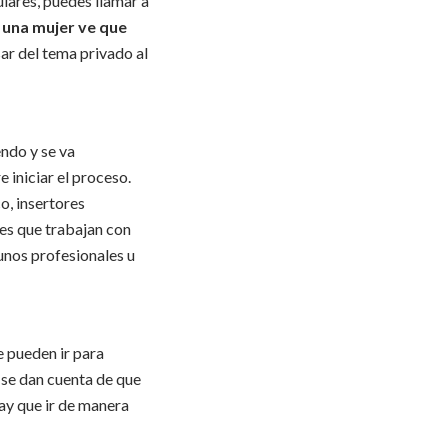
ulares, puedes llamar a
i una mujer ve que
sar del tema privado al
endo y se va
e iniciar el proceso.
, insertores
les que trabajan con
unos profesionales u
e pueden ir para
 se dan cuenta de que
hay que ir de manera