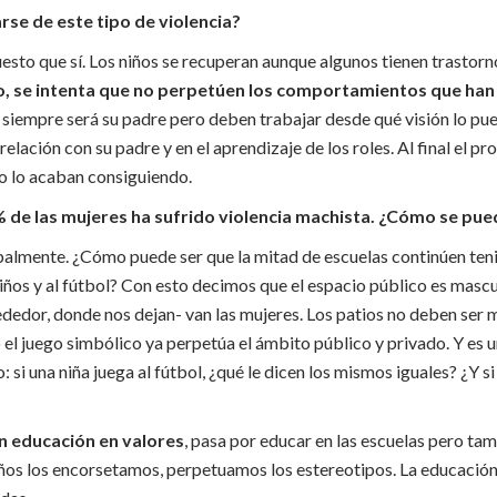
rse de este tipo de violencia?
uesto que sí. Los niños se recuperan aunque algunos tienen trastorn
do, se intenta que no perpetúen los comportamientos que han 
siempre será su padre pero deben trabajar desde qué visión lo pue
elación con su padre y en el aprendizaje de los roles. Al final el p
o lo acaban consiguiendo.
% de las mujeres ha sufrido violencia machista. ¿Cómo se pue
palmente. ¿Cómo puede ser que la mitad de escuelas continúen ten
iños y al fútbol? Con esto decimos que el espacio público es mascu
dedor, donde nos dejan- van las mujeres. Los patios no deben ser 
 el juego simbólico ya perpetúa el ámbito público y privado. Y es u
si una niña juega al fútbol, ¿qué le dicen los mismos iguales? ¿Y si
n educación en valores
, pasa por educar en las escuelas pero tamb
ños los encorsetamos, perpetuamos los estereotipos. La educación 