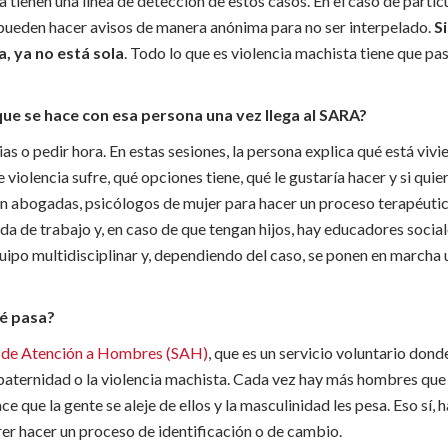
 tienen una línea de detección de estos casos. En el caso de partic
pueden hacer avisos de manera anónima para no ser interpelado.
S
a, ya no está sola
. Todo lo que es violencia machista tiene que pa
que se hace con esa persona una vez llega al SARA?
as o pedir hora. En estas sesiones, la persona explica qué está vivi
violencia sufre, qué opciones tiene, qué le gustaría hacer y si quier
abogadas, psicólogos de mujer para hacer un proceso terapéutico
a de trabajo y, en caso de que tengan hijos, hay educadores socia
uipo multidisciplinar y, dependiendo del caso, se ponen en marcha 
ué pasa?
de Atención a Hombres (SAH)
, que es un servicio voluntario dond
 paternidad o la violencia machista. Cada vez hay más hombres que
 que la gente se aleje de ellos y la masculinidad les pesa. Eso sí, 
er hacer un proceso de identificación o de cambio.