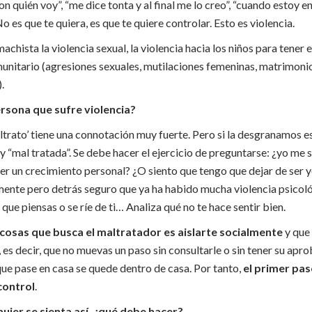
 quién voy”, “me dice tonta y al final me lo creo”, “cuando estoy e
es que te quiera, es que te quiere controlar. Esto es violencia.
chista la violencia sexual, la violencia hacia los niños para tener 
omunitario (agresiones sexuales, mutilaciones femeninas, matrimon
.
rsona que sufre violencia?
ltrato’ tiene una connotación muy fuerte. Pero si la desgranamos e
oy “mal tratada”. Se debe hacer el ejercicio de preguntarse: ¿yo me 
r un crecimiento personal? ¿O siento que tengo que dejar de ser yo?
lmente pero detrás seguro que ya ha habido mucha violencia psicoló
o que piensas o se ríe de ti… Analiza qué no te hace sentir bien.
cosas que busca el maltratador es aislarte socialmente
y que
es decir, que no muevas un paso sin consultarle o sin tener su aproba
 que pase en casa se quede dentro de casa. Por tanto,
el primer pas
 control
.
ujer se sienta así, ¿qué debe hacer?