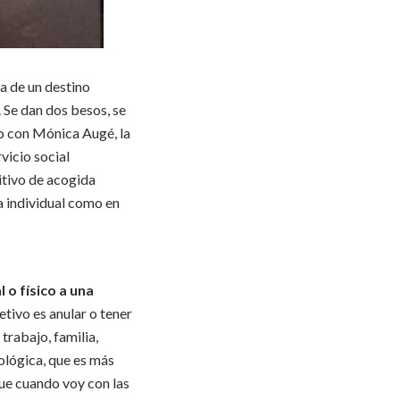
ra de un destino
. Se dan dos besos, se
ro con Mónica Augé, la
ervicio social
itivo de acogida
a individual como en
 o físico a una
etivo es anular o tener
trabajo, familia,
cológica, que es más
que cuando voy con las