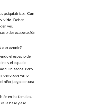
os psiquiátricos.
Con
vivido.
Deben
den ver,
roceso de recuperación
de prevenir?
iendo el espacio de
lino y el espacio
masculinizados. Pero
n juego, que ya no
 el niño juega con una
ién en las familias.
es la base y eso