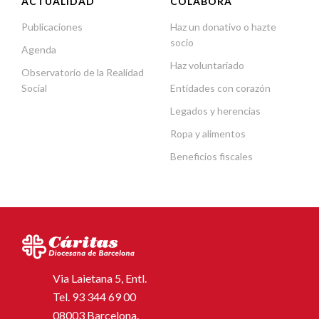
ACTUALIDAD
COLABORA
Publicaciones
Haz un donativo o hazte
socio
Agenda
Haz voluntariado
Observatorio de la Realidad
Social
Entidades con corazón
Legados y herencias
Ropa y alimentos
Beneficios fiscales
Via Laietana 5, Entl.
Tel.
93 344 69 00
08003 Barcelona.