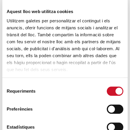
Social Corporativa en la UB
Aquest lloc web utilitza cookies
SIGUE LEYENDO
Utilitzem galetes per personalitzar el contingut i els
anuncis, oferir funcions de mitjans socials i analitzar el
La Diputación de Barcelona mantiene su
trànsit del lloc. També compartim la informació sobre
compromiso con Cáritas
com feu servir el nostre lloc amb els partners de mitjans
SIGUE LEYENDO
socials, de publicitat i d'anàlisis amb qui col·laborem. Al
seu torn, ells la poden combinar amb altres dades que
els hàgiu proporcionat o hagin recopilat a partir de l'ús
ÚLTIMAS ENTRADAS
que heu fet dels seus serveis.
Cáritas expresa su preocupación por la
situación en Ceuta y hace un llamamiento a
Selecció
la protección de la dignidad humana
Requeriments
de
SIGUE LEYENDO
consentiment
Preferències
Cáritas Barcelona acompaña a más de
4.100 personas en el dispositivo
Estadístiques