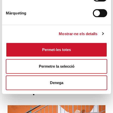
extraordinario de regularización
SIGUE LEYENDO
Màrqueting
La campana que canvia vides
SIGUE LEYENDO
Mostrar-ne els detalls
El voluntariado, una oportunidad para
hacer crecer el Maresme
Permet-les totes
SIGUE LEYENDO
Permetre la selecció
Denega
Campañas solidarias