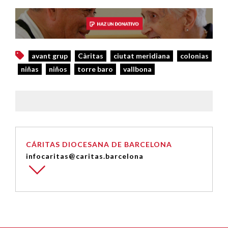
avant grup
Càritas
ciutat meridiana
colonias
niñas
niños
torre baro
vallbona
CÁRITAS DIOCESANA DE BARCELONA
infocaritas@caritas.barcelona