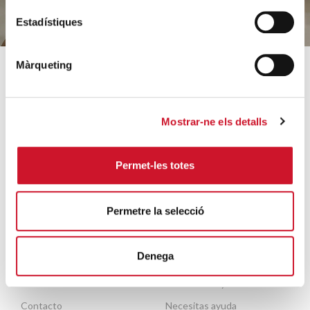
Estadístiques
Màrqueting
SOBRE CÁRITAS
CÓMO AYUDAMOS
¿Quiénes somos?
Conoce nuestros proyectos
Mostrar-ne els detalls
Equipo
Acogida y acompañamiento
Orientaciones estratégicas
Familias e infancia
Permet-les totes
Datos relevantes 2025
Sin hogar y vivienda
Archivo histórico
Formación e inserción laboral
Permetre la selecció
Entidades colaboradoras
Ayuda a necesidades
básicas
Trabaja con nosotros
Denega
Migración y refugio
Escuela de formación del
voluntariado
Personas mayores
Contacto
Necesitas ayuda