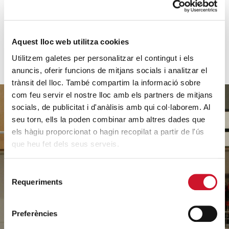
VER MÁS
Aquest lloc web utilitza cookies
Utilitzem galetes per personalitzar el contingut i els
anuncis, oferir funcions de mitjans socials i analitzar el
trànsit del lloc. També compartim la informació sobre
com feu servir el nostre lloc amb els partners de mitjans
socials, de publicitat i d'anàlisis amb qui col·laborem. Al
seu torn, ells la poden combinar amb altres dades que
els hàgiu proporcionat o hagin recopilat a partir de l'ús
Ayúdanos
que heu fet dels seus serveis.
a ayudar
Selecció
Requeriments
de
consentiment
HAZ UN DONATIVO
Preferències