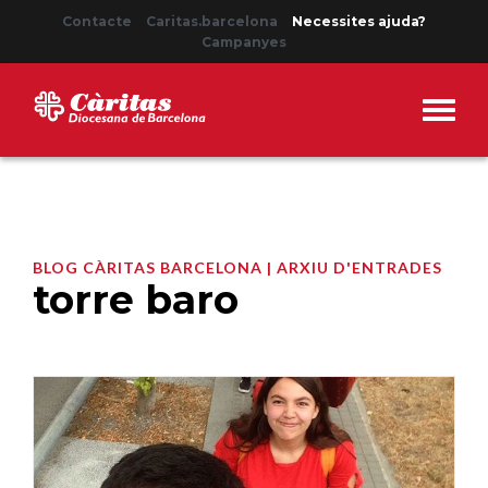
Contacte
Caritas.barcelona
Necessites ajuda?
Campanyes
BLOG CÀRITAS BARCELONA | ARXIU D'ENTRADES
torre baro