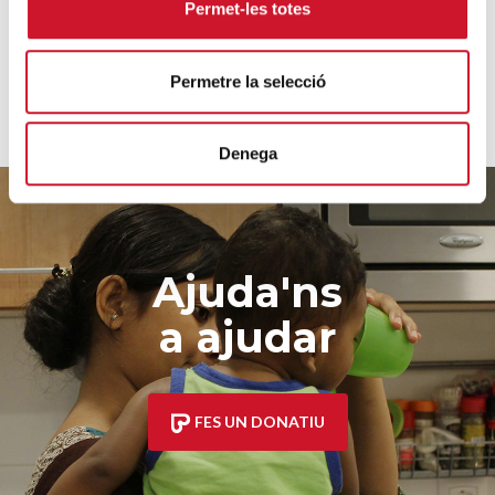
VEURE'N MÉS
Permet-les totes
Permetre la selecció
Denega
Ajuda'ns
a ajudar
FES UN DONATIU