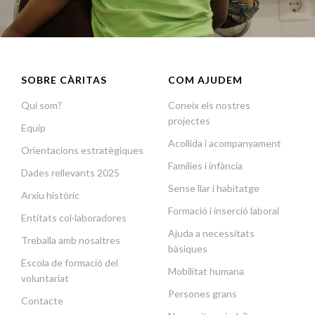
SOBRE CÀRITAS
COM AJUDEM
Qui som?
Coneix els nostres
projectes
Equip
Acollida i acompanyament
Orientacions estratègiques
Famílies i infància
Dades rellevants 2025
Sense llar i habitatge
Arxiu històric
Formació i inserció laboral
Entitats col·laboradores
Ajuda a necessitats
Treballa amb nosaltres
bàsiques
Escola de formació del
Mobilitat humana
voluntariat
Persones grans
Contacte