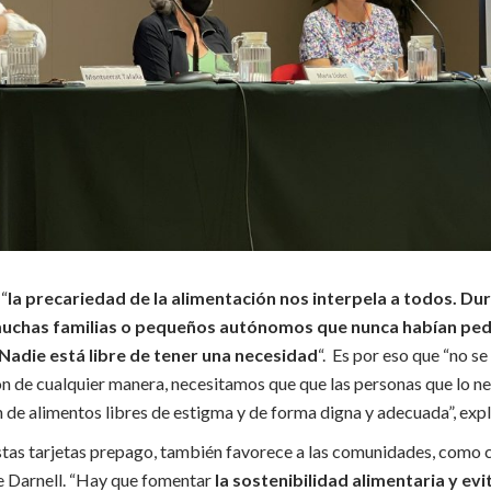
 “
la precariedad de la alimentación nos interpela a todos. Du
uchas familias o pequeños autónomos que nunca habían ped
 Nadie está libre de tener una necesidad
“. Es por eso que “no s
ón de cualquier manera, necesitamos que que las personas que lo n
 de alimentos libres de estigma y de forma digna y adecuada”, expl
stas tarjetas prepago, también favorece a las comunidades, como 
 Darnell. “Hay que fomentar
la sostenibilidad alimentaria y evi