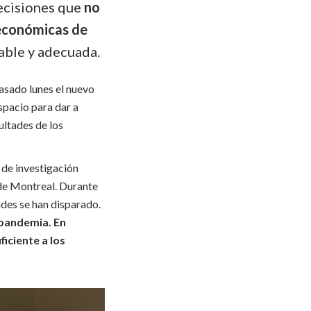
ecisiones que
no
 económicas de
dable y adecuada.
pasado lunes el nuevo
espacio para dar a
ultades de los
 de investigación
de Montreal. Durante
dades se han disparado.
 pandemia. En
iciente a los