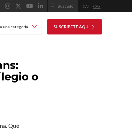
Buscador
CAT
CAS
a una categoría
SUSCRÍBETE AQUÍ
ans:
legio o
ima. Qué